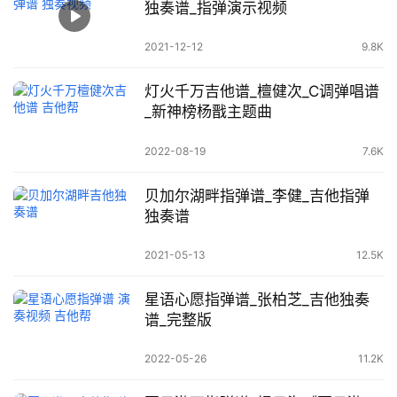
独奏谱_指弹演示视频
2021-12-12
9.8K
灯火千万吉他谱_檀健次_C调弹唱谱
_新神榜杨戬主题曲
2022-08-19
7.6K
贝加尔湖畔指弹谱_李健_吉他指弹
独奏谱
2021-05-13
12.5K
星语心愿指弹谱_张柏芝_吉他独奏
谱_完整版
2022-05-26
11.2K