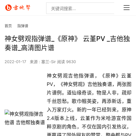
首页
指弹谱
神女劈观指弹谱_《原神》 云堇PV _吉他独
奏谱_高清图片谱
2022-01-17
来源 : 塞兰-Sir
阅读 9630
神女劈观吉他指弹谱，《原神》云堇
PV，《神女劈观》吉他独奏谱，两张图
片谱例。道仙缘奇谈，物是人非，疏却
千丝怨愁。歌巾帼英姿，再添新话，重
入万家灯火。新的一年已经到来，原神
2.4版本上线，云堇作为米哈游宣传国
粹京剧的角色，不仅在国内引发热议，
更赢得了国外网友的赞赏。整曲都与PV