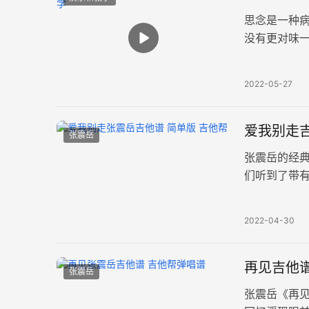
思念是一种
没有更对味
病》吉他弹
2022-05-27
爱我别走吉
张震岳
张震岳的经
们听到了带
《爱我别走
2022-04-30
再见吉他谱
张震岳
张震岳《再