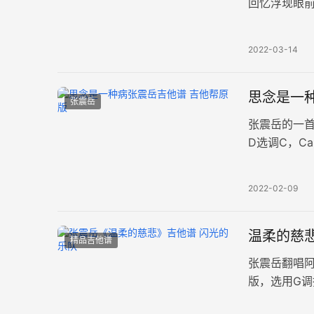
回忆浮现眼
途的点点滴
2022-03-14
思念是一种
张震岳
张震岳的一
D选调C，C
图片谱例。 
2022-02-09
温柔的慈悲
精品吉他谱
张震岳翻唱
版，选用G
谱例。 陈小