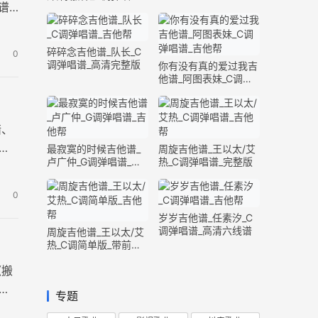
谱
完整版
碎碎念吉他谱_队长_C
0
调弹唱谱_高清完整版
你有没有真的爱过我吉
他谱_阿图表妹_C调弹
唱谱_完整版
惜、
共
最寂寞的时候吉他谱_
周旋吉他谱_王以太/艾
卢广仲_G调弹唱谱_高
热_C调弹唱谱_完整版
清六线谱
0
岁岁吉他谱_任素汐_C
调弹唱谱_高清六线谱
周旋吉他谱_王以太/艾
热_C调简单版_带前奏
间奏
《搬
张
专题