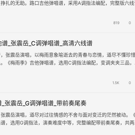
、挣扎的无助。路口吉他弹唱谱，采用A调指法编配，完整版六线
图片谱例。歌曲表达深爱落空的不…
819
0
谱_张震岳_C调弹唱谱_高清六线谱
谱，张震岳演唱，以梅雨意象喻逝去的青春与恋情，道尽不懂珍
恨。《梅雨季》吉他弹唱谱，选用C调指法编配，变调夹夹三品，
片六线谱。歌曲表达对过往感情的…
1.5K
0
_张震岳_G调弹唱谱_带前奏尾奏
，张震岳演唱，道尽对过往情感的不舍与面对变迁的茫然被动。
唱谱，选用G调指法，演奏难度中等，完整编配带前奏尾奏，共两
线谱。歌曲表达人生断舍离的挣扎…