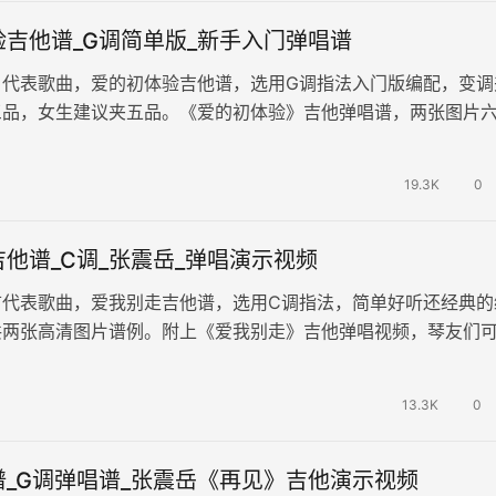
吉他谱_G调简单版_新手入门弹唱谱
名代表歌曲，爱的初体验吉他谱，选用G调指法入门版编配，变调
三品，女生建议夹五品。《爱的初体验》吉他弹唱谱，两张图片
3岁的张震岳写了这首歌，如今…
19.3K
0
他谱_C调_张震岳_弹唱演示视频
首代表歌曲，爱我别走吉他谱，选用C调指法，简单好听还经典的
共两张高清图片谱例。附上《爱我别走》吉他弹唱视频，琴友们
老师带来示范演示学习。 经典…
13.3K
0
谱_G调弹唱谱_张震岳《再见》吉他演示视频