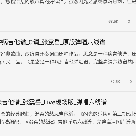
前，悠扬治愈的歌声真的好催泪。虽然闪光之旅终点站已到，但
滴都会留在心中，每个舞台都值得…
63.5K
0
病吉他谱_C调_张震岳_原版弹唱六线谱
首经典歌曲，改编自齐秦词曲原唱作品，思念是一种病吉他谱，
apo夹二品，《思念是一种病》吉他弹唱谱，完整高清六线谱共
歌曲难点是中间的止音部分…
32.6K
0
吉他谱_张震岳_Live现场版_弹唱六线谱
阿桑的经典歌曲，温柔的慈悲吉他谱，《闪光的乐队》第三期现
调指法编配，《温柔的慈悲》吉他弹唱六线谱，完整高清图片谱两
霞的早期经典之一，林良乐原唱，…