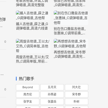
老歌吉他谱_许嵩_C调
很自己吉他谱_伍家辉
弹唱谱_高清完整版
_G调弹唱谱_高清完整
版
他弹
媚人吉他谱_薛之谦_G
调弹唱谱_高清六线谱
别在伤口撒盐吉他谱_
张惠妹_C调带前奏_完
整版
0
再想想吉他谱_宋冬野
_G调弹唱谱_高清完整
周旋吉他谱_王以太/艾
版
热_C调简单版_带前奏
间奏
。
 这
热门歌手
Beyond
五月天
刘大壮
0
周杰伦
孙燕姿
宋冬野
张学友
张震岳
朴树