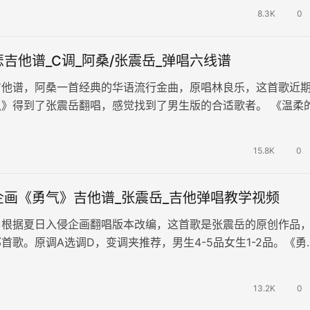
8.3K
0
吉他谱_C调_阿桑/张震岳_弹唱六线谱
吉他谱，阿桑一首经典的华语流行金曲，原唱林良乐，这首歌近
队》得到了张震岳翻唱，感觉找到了男生版的合适歌者。 《温柔
谱，C调和弦编配，简单的吉…
15.8K
0
企画《勇气》吉他谱_张震岳_吉他弹唱教学视频
，根据夏日入侵企画翻唱版本改编，这首歌是张震岳的原创作品
首歌。原调A选调D，变调夹推荐，男生4-5品女生1-2品。《勇
唱演示和教学视频，琴友们可…
13.2K
0