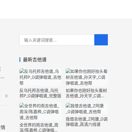
最新吉他谱
视
五张
反乌托邦吉他谱_乌托
如果你也刚好抬头看树
邦P_G调弹唱谱_完整版
吉他谱_孙天宇_C调弹
0
唱谱_完整版
我借吉他谱_Z阿康_G调
弹唱谱_高清六线谱
全世界的雨吉他谱_周
在情
深/陈嘉桦_C调弹唱谱_