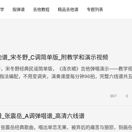
学
指弹谱
吉他教程
精品吉他谱
专题列表
谱_宋冬野_C调简单版_附教学和演示视频
谱，宋冬野经典民谣简单版，《连衣裙》吉他弹唱演示——教学
指法编配，不用变调夹，演奏速度每分钟96拍，完整六线谱共
例。歌曲唱出少年对女孩的纯粹爱…
907
0
_张震岳_A调弹唱谱_高清六线谱
，张震岳经典歌曲，唱出单恋无果、被弃后的痛苦与狼狈，刻画