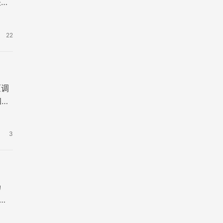
是旅
22
原调
四张
3
场
张