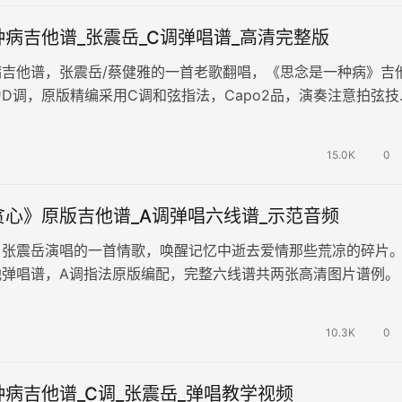
病吉他谱_张震岳_C调弹唱谱_高清完整版
病吉他谱，张震岳/蔡健雅的一首老歌翻唱，《思念是一种病》吉
D调，原版精编采用C调和弦指法，Capo2品，演奏注意拍弦技
虽然过了仍刻骨铭心 , …
15.0K
0
贪心》原版吉他谱_A调弹唱六线谱_示范音频
，张震岳演唱的一首情歌，唤醒记忆中逝去爱情那些荒凉的碎片
弹唱谱，A调指法原版编配，完整六线谱共两张高清图片谱例。
，温柔的会叫人想起青春里的一段…
10.3K
0
病吉他谱_C调_张震岳_弹唱教学视频