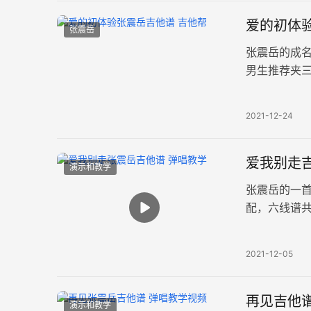
爱的初体验
张震岳
张震岳的成
男生推荐夹
谱。 那年2
2021-12-24
爱我别走吉
演示和教学
张震岳的一
配，六线谱
参照Jeff
2021-12-05
再见吉他
演示和教学