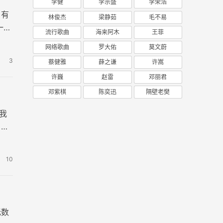
李健
李宗盛
李荣浩
，有
林俊杰
梁静茹
毛不易
一种
流行歌曲
海来阿木
王菲
网络歌曲
罗大佑
莫文蔚
3
蔡健雅
薛之谦
许嵩
许巍
赵雷
邓丽君
邓紫棋
陈奕迅
隔壁老樊
我
。
10
无数