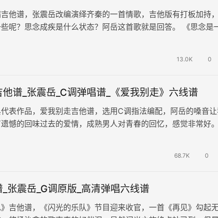
病吉他谱，张震岳改编演绎齐秦的一首情歌，吉他版有打板加持
一些呢？思念成疾是什么状态？阿岳这首歌就是回答。 《思念是
唱教学视频，同学们参照配套曲…
13.0K
0
他谱_张震岳_C调弹唱谱_《爱我别走》六线谱
典代表作品，爱我别走吉他谱，选用C调指法编配，阿岳的嗓音让
有遗憾的回味过去的爱情，成熟男人对青春的回忆，感觉非常好
》吉他弹唱谱，共两张图片六线谱…
68.7K
0
_张震岳_G调原版_高清弹唱六线谱
见》吉他谱，《闪光的乐队》节目迎来收官，一首《再见》勾起