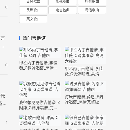
古风歌曲
影视歌曲
抖音歌曲
0
民谣歌曲
电吉他曲
粤语歌曲
英文歌曲
热门吉他谱
欲言
，高
甲乙丙丁吉他谱_李佳
0
薇_C调弹唱谱_高清六
甲乙丙丁吉他谱_李佳
线谱
薇_C调弹唱谱_高清六
线谱
谱原
讨厌吉他谱_芮恩_F调
弹唱谱_高清完整版
我很想见见你吉他谱_Z
些惊
阿康_G调弹唱谱_完整
版
1