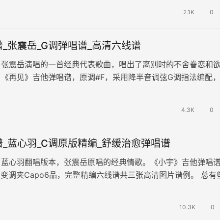
2.1K
0
_张震岳_G调弹唱谱_高清六线谱
，张震岳演唱的一首经典代表歌曲，唱出了离别时的不舍眷恋和
《再见》吉他弹唱谱，原调#F，采用降半音调弦G调指法编配
三张图片六线谱。歌曲表达的是…
4.3K
0
_蓝心羽_C调原版精编_舒缓治愈弹唱谱
，蓝心羽翻唱版本，张震岳原唱的经典情歌。《小宇》吉他弹唱
，变调夹Capo6品，完整精编六线谱共三张高清图片谱例。 总有
比方说当我遇见你。让我…
10.3K
0