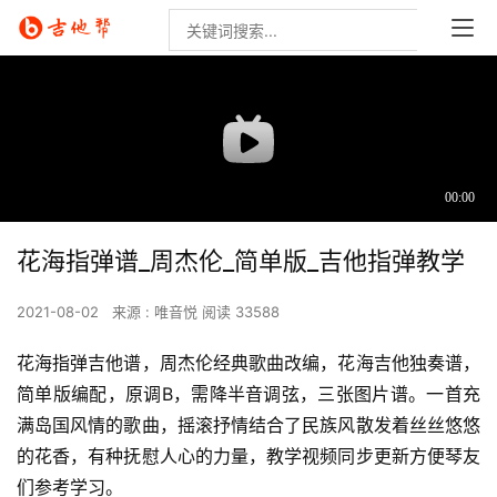
花海指弹谱_周杰伦_简单版_吉他指弹教学
2021-08-02
来源 : 唯音悦
阅读 33588
花海指弹吉他谱，周杰伦经典歌曲改编，花海吉他独奏谱，
简单版编配，原调B，需降半音调弦，三张图片谱。一首充
满岛国风情的歌曲，摇滚抒情结合了民族风散发着丝丝悠悠
的花香，有种抚慰人心的力量，教学视频同步更新方便琴友
们参考学习。