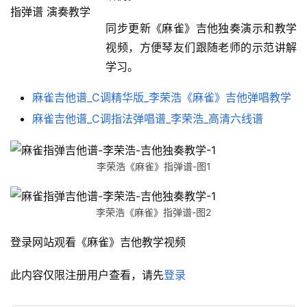
同步更新《麻雀》吉他独奏演示和教学
视频，方便琴友们跟随老师的示范讲解
学习。
麻雀吉他谱_C调精华版_李荣浩《麻雀》吉他弹唱教学
麻雀吉他谱_C调指法弹唱谱_李荣浩_高清六线谱
李荣浩《麻雀》指弹谱-图1
李荣浩《麻雀》指弹谱-图2
登录网站观看《麻雀》吉他教学视频
此内容仅限注册用户查看，请先
登录