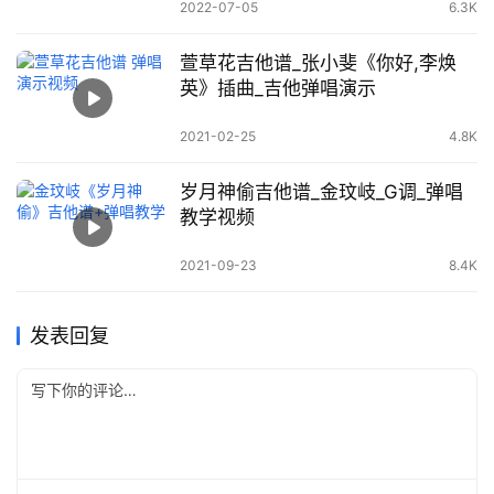
2022-07-05
6.3K
萱草花吉他谱_张小斐《你好,李焕
英》插曲_吉他弹唱演示
2021-02-25
4.8K
岁月神偷吉他谱_金玟岐_G调_弹唱
教学视频
2021-09-23
8.4K
发表回复