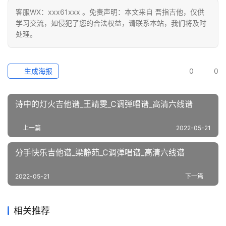
客服WX：xxx61xxx 。免责声明：本文来自 吾指吉他，仅供
学习交流，如侵犯了您的合法权益，请联系本站，我们将及时
处理。
生成海报
0
0
诗中的灯火吉他谱_王靖雯_C调弹唱谱_高清六线谱
上一篇
2022-05-21
分手快乐吉他谱_梁静茹_C调弹唱谱_高清六线谱
2022-05-21
下一篇
相关推荐