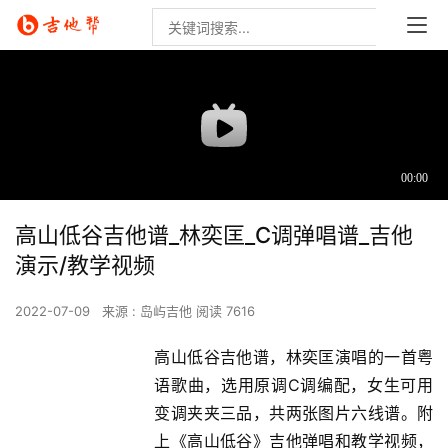
高山低谷吉他谱_林奕匡_C调弹唱谱_吉他
演示/教学视频
2022-07-09
来源 : 岛屿吉他
阅读 7616
高山低谷吉他谱，林奕匡演唱的一首粤
语歌曲，选用原调C调编配，女生可用
变调夹夹三品，共两张图片六线谱。附
上《高山低谷》吉他弹唱和教学视频，