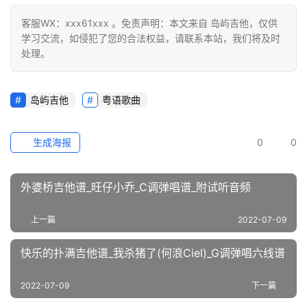
客服WX：xxx61xxx 。免责声明：本文来自 岛屿吉他，仅供
学习交流，如侵犯了您的合法权益，请联系本站，我们将及时
处理。
岛屿吉他
粤语歌曲
生成海报
0
0
外婆桥吉他谱_旺仔小乔_C调弹唱谱_附试听音频
上一篇
2022-07-09
快乐的扑满吉他谱_我杀猪了(何浪Ciel)_G调弹唱六线谱
2022-07-09
下一篇