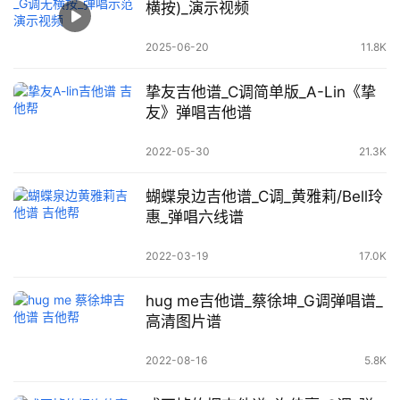
横按)_演示视频
2025-06-20
11.8K
挚友吉他谱_C调简单版_A-Lin《挚
友》弹唱吉他谱
2022-05-30
21.3K
蝴蝶泉边吉他谱_C调_黄雅莉/Bell玲
惠_弹唱六线谱
2022-03-19
17.0K
hug me吉他谱_蔡徐坤_G调弹唱谱_
高清图片谱
2022-08-16
5.8K