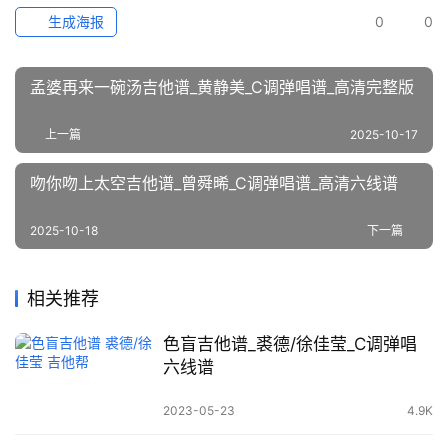
生成海报
0
0
孟婆再来一碗汤吉他谱_黄静美_C调弹唱谱_高清完整版
上一篇
2025-10-17
吻你吻上太空吉他谱_曾舜晞_C调弹唱谱_高清六线谱
2025-10-18
下一篇
相关推荐
色盲吉他谱_裘德/徐佳莹_C调弹唱
六线谱
2023-05-23
4.9K