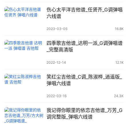
伤心太平洋吉他谱_任贤齐_G调弹唱
六线谱
2023-03-05
16.8K
四季歌吉他谱_达明一派_G调弹唱谱
_完整高清版
2022-12-14
12.1K
笑红尘吉他谱_C调_陈淑桦_逍遥版_
弹唱六线谱
2022-03-16
24.3K
我记得你眼里的依恋吉他谱_万芳_G
调完整版_弹唱六线谱