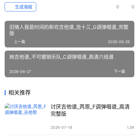
生成海报
0
0
旧情人我是时间的新欢吉他谱_尧十三_G调弹唱谱_完整
版
上一篇
2026-06-26
她吉他谱_不可撤销乐队_C调弹唱谱_高清六线谱
2026-06-27
下一篇
相关推荐
讨厌吉他谱_芮恩_F调弹唱谱_高清
完整版
2026-07-18
1.3K