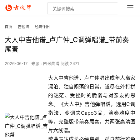
首页
吉他谱
经典怀旧
大人中吉他谱_卢广仲_C调弹唱谱_带前奏
尾奏
2026-06-17
来源 : 四米曲谱
阅读 2471
大人中吉他谱，卢广仲唱出成年人离家
漂泊、独自闯荡的日常，道尽在外打拼
的迷茫、受挫时的脆弱与对亲友的思
念。《大人中》吉他弹唱谱，选用C调
指法，变调夹Capo3品，演奏难度中
等，完整版带前奏尾奏，共两张高清图
片六线谱。
歌曲表达成长必经离别，孤身前行难免