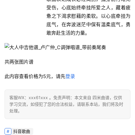
受伤，心底始终牵挂所爱之人，藏着疲
惫之下渴求慰藉的柔软。以心底牵挂为
底气，在奔波迷茫中保有温柔底气，勇
敢奔赴生活的力量。
共两张图片谱
此内容查看价格为
5
元，请先
登录
客服WX：xxx61xxx 。免责声明：本文来自 四米曲谱，仅供
学习交流，如侵犯了您的合法权益，请联系本站，我们将及时
处理。
抖音歌曲