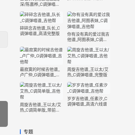
深/陈嘉桦_C调弹唱谱_
完整版
碎碎念吉他谱_队长_C
调弹唱谱_高清完整版
你有没有真的爱过我吉
他谱_阿图表妹_C调弹
唱谱_完整版
最寂寞的时候吉他谱_
周旋吉他谱_王以太/艾
卢广仲_G调弹唱谱_高
热_C调弹唱谱_完整版
清六线谱
岁岁吉他谱_任素汐_C
调弹唱谱_高清六线谱
周旋吉他谱_王以太/艾
热_C调简单版_带前奏
间奏
专题