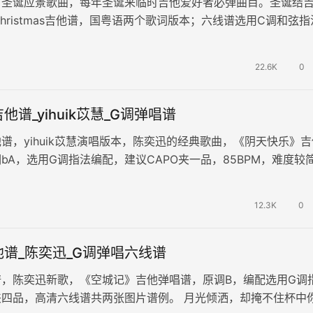
首圣诞应景歌曲，每年圣诞来临时吉他爱好者必弹曲目。圣诞结
y Christmas吉他谱，国粤语两个歌词版本；六线谱选用C调和弦指
是女生弹唱，可…
22.6K
0
他谱_yihuik苡慧_G调弹唱谱
谱，yihuik苡慧演唱版本，陈奕迅的经典歌曲，《阴天快乐》吉
bA，选用G调指法编配，建议CAPO夹一品，85BPM，难度较
像一首唱到沙哑…
12.3K
0
谱_陈奕迅_G调弹唱六线谱
谱，陈奕迅新歌，《空城记》吉他弹唱谱，原调B，编配选用G调
夹四品，高清六线谱共两张图片谱例。 月光倾洒，却掩不住杯中