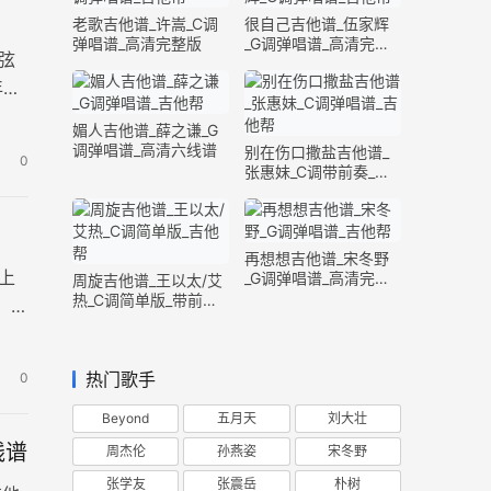
老歌吉他谱_许嵩_C调
很自己吉他谱_伍家辉
弹唱谱_高清完整版
_G调弹唱谱_高清完整
弦
版
年一
媚人吉他谱_薛之谦_G
调弹唱谱_高清六线谱
别在伤口撒盐吉他谱_
0
张惠妹_C调带前奏_完
整版
再想想吉他谱_宋冬野
上
_G调弹唱谱_高清完整
周旋吉他谱_王以太/艾
版
热_C调简单版_带前奏
，完
间奏
热门歌手
0
Beyond
五月天
刘大壮
线谱
周杰伦
孙燕姿
宋冬野
张学友
张震岳
朴树