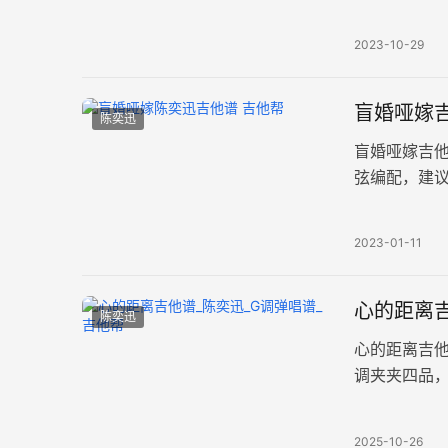
身影，那一
2023-10-29
盲婚哑嫁吉
陈奕迅
盲婚哑嫁吉
弦编配，建
大概80拍每
2023-01-11
心的距离吉
陈奕迅
心的距离吉
调夹夹四品
与疏离，道
2025-10-26