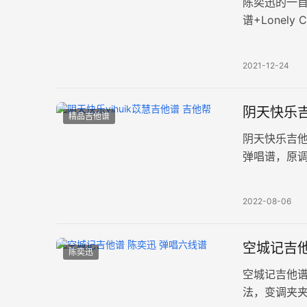
陈奕迅的一
谱+Lonel
编配，如果
2021-12-24
阴天快乐吉
精品吉他谱
阴天快乐吉他
弹唱谱，原调
易上手。 你
2022-08-06
空城记吉他
陈奕迅
空城记吉他
法，变调夹