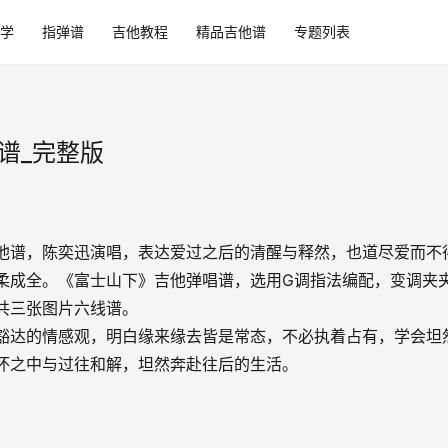
学
指弹谱
吉他教程
精品吉他谱
专题列表
谱_完整版
他谱，陈奕迅演唱，表达爱过之后的清醒与释然，也道尽爱而不
柔成全。《富士山下》吉他弹唱谱，选用G调指法编配，变调夹
共三张图片六线谱。
豁达的情感观，明白缘来缘去皆是常态，不必执着占有，学会坦
怀之中与过往和解，坦然奔赴往后的生活。