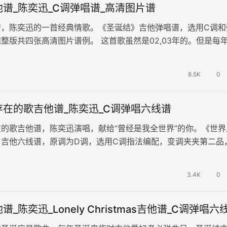
谱_陈奕迅_C调弹唱谱_高清图片谱
谱，陈奕迅的一首经典情歌。《圣诞结》吉他弹唱谱，选用C调和
整版共四张高清图片谱例。 这首歌虽然是02,03年的。但是每
这首歌就会非常的火爆。大…
8.5K
0
在的歌吉他谱_陈奕迅_C调弹唱六线谱
的歌吉他谱，陈奕迅演唱，献给“曾经是我全世界”的你。《世界
》吉他六线谱，原调为D调，选用C调指法编配，变调夹夹第二品
清图片谱。 曾经心仪的人…
3.4K
0
_陈奕迅_Lonely Christmas吉他谱_C调弹唱六