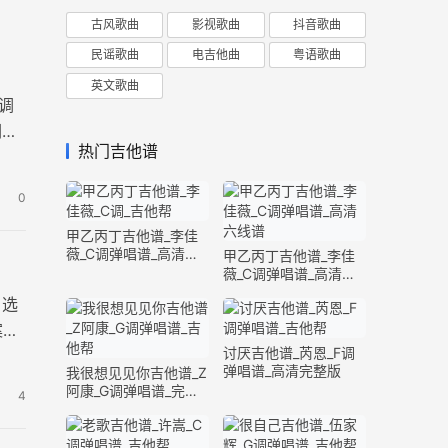
古风歌曲
影视歌曲
抖音歌曲
民谣歌曲
电吉他曲
粤语歌曲
英文歌曲
调
们跟
热门吉他谱
0
甲乙丙丁吉他谱_李佳
薇_C调弹唱谱_高清六
甲乙丙丁吉他谱_李佳
线谱
薇_C调弹唱谱_高清六
线谱
，选
案，
讨厌吉他谱_芮恩_F调
弹唱谱_高清完整版
我很想见见你吉他谱_Z
阿康_G调弹唱谱_完整
4
版