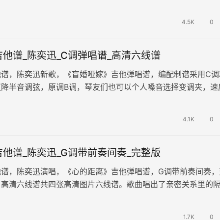
抹轮廓，如同繁星般明亮，坠落…
4.5K
0
他谱_陈奕迅_C调弹唱谱_高清六线谱
他谱，陈奕迅新歌，《盲婚哑嫁》吉他弹唱谱，编配制谱采用C调
议降半音调弦，原调B调，琴友们也可以个人嗓音选择变调夹，速
分钟，演奏难度简单。 温厚声…
4.1K
0
他谱_陈奕迅_G调带前奏间奏_完整版
他谱，陈奕迅演唱，《心的距离》吉他弹唱谱，G调带前奏间奏，
，高清六线谱共四张高清图片六线谱。歌曲唱出了亲密关系里的
尽明明身处同处，心却无法靠近的…
1.7K
0