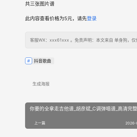
共三张图片谱
此内容查看价格为
5
元，请先
登录
客服WX：xxx61xxx 。免责声明：本文来自 单身
抖音歌曲
生成海报
你要的全拿走吉他谱_胡彦斌_C调弹唱谱_高清完
上一篇
2026-