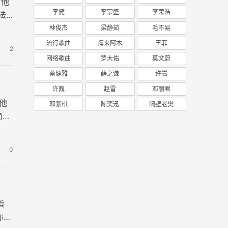
吉他
李健
李宗盛
李荣浩
法
林俊杰
梁静茹
毛不易
流行歌曲
海来阿木
王菲
2
网络歌曲
罗大佑
莫文蔚
蔡健雅
薛之谦
许嵩
许巍
赵雷
邓丽君
他
邓紫棋
陈奕迅
隔壁老樊
简单
0
指
你的