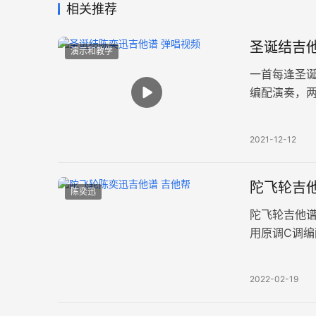
相关推荐
圣诞结吉他
演示和教学
一首每逢圣
编配演奏，
随凡凡老师的
2021-12-12
陀飞轮吉他
陈奕迅
陀飞轮吉他
用原调C调编
表达出哪怕
2022-02-19