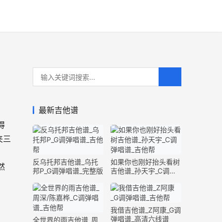
最新吉他谱
得
夹三
反乌托邦吉他谱_乌托
如果你也刚好抬头看树
然
邦P_G调弹唱谱_完整版
吉他谱_孙天宇_C调弹
唱谱_完整版
我借吉他谱_Z阿康_G调
弹唱谱_高清六线谱
全世界的雨吉他谱_周