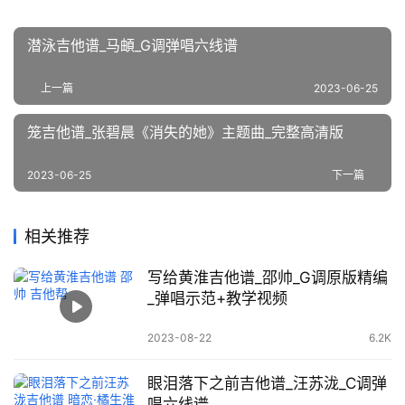
潜泳吉他谱_马頔_G调弹唱六线谱
上一篇
2023-06-25
笼吉他谱_张碧晨《消失的她》主题曲_完整高清版
2023-06-25
下一篇
相关推荐
写给黄淮吉他谱_邵帅_G调原版精编
_弹唱示范+教学视频
2023-08-22
6.2K
眼泪落下之前吉他谱_汪苏泷_C调弹
唱六线谱