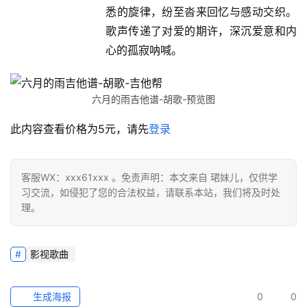
悉的旋律，纷至沓来回忆与感动交织。
歌声传递了对爱的期许，深沉爱意和内
心的孤寂呐喊。
六月的雨吉他谱-胡歌-预览图
此内容查看价格为
5
元，请先
登录
客服WX：xxx61xxx 。免责声明：本文来自 珺妹儿，仅供学
习交流，如侵犯了您的合法权益，请联系本站，我们将及时处
理。
影视歌曲
生成海报
0
0