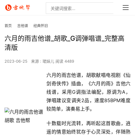
首页
吉他谱
经典怀旧
六月的雨吉他谱_胡歌_G调弹唱谱_完整高
清版
2023-06-25
来源 : 珺妹儿
阅读 4489
六月的雨吉他谱，胡歌献唱电视剧《仙
剑奇侠传》插曲，《六月的雨》吉他六
线谱，采用G调指法编配，原调为A，
弹唱建议变调夹2品，速度85BPM难度
较简单，演奏易上手。
十数载时光流转，再听起这首歌曲，逍
遥的情意始终犹存于心灵深处，伴随熟