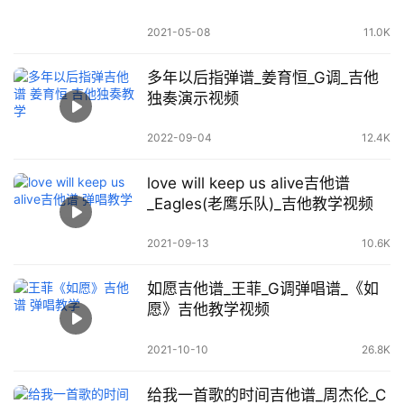
2021-05-08
11.0K
多年以后指弹谱_姜育恒_G调_吉他
独奏演示视频
2022-09-04
12.4K
love will keep us alive吉他谱
_Eagles(老鹰乐队)_吉他教学视频
2021-09-13
10.6K
如愿吉他谱_王菲_G调弹唱谱_《如
愿》吉他教学视频
2021-10-10
26.8K
给我一首歌的时间吉他谱_周杰伦_C