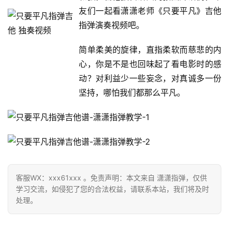
友们一起看潇潇老师《只要平凡》吉他
指弹演奏视频吧。
简单柔美的旋律，直指柔软而慈悲的内
心，你是不是也回味起了看电影时的感
动？对利益少一些妄念，对真诚多一份
坚持，哪怕我们都那么平凡。
客服WX：xxx61xxx 。免责声明：本文来自 潇潇指弹，仅供
学习交流，如侵犯了您的合法权益，请联系本站，我们将及时
处理。