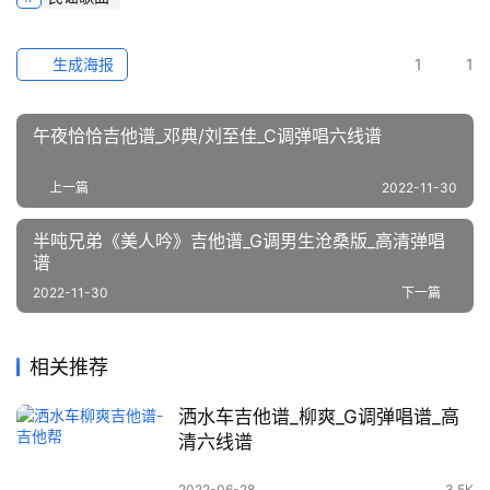
生成海报
1
1
午夜恰恰吉他谱_邓典/刘至佳_C调弹唱六线谱
上一篇
2022-11-30
半吨兄弟《美人吟》吉他谱_G调男生沧桑版_高清弹唱
谱
2022-11-30
下一篇
相关推荐
洒水车吉他谱_柳爽_G调弹唱谱_高
清六线谱
2022-06-28
3.5K