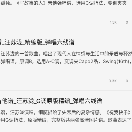
的孤独。《写故事的人》吉他弹唱谱，选用C调指法，变调夹夹一
编配，共两张高清图片六线谱。歌曲…
1.5K
0
_汪苏泷_精编版_弹唱六线谱
，汪苏泷的一首歌曲，唱出了现代人在情感与生活中的矛盾与释
唱谱，原调B，选用A-C调，变调夹Capo2品，Swing(16th)
奏的停顿与变…
3.3K
0
他谱_汪苏泷_G调原版精编_弹唱六线谱
他谱，汪苏泷演唱，细腻描绘了失恋后的复杂情感。《祝我快乐
选用G调指法，原版精编，完整版共两张高清图片谱。歌曲表达了
忆的怀念与释怀，展现了孤独与成…