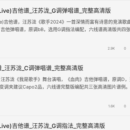
Live)吉他谱_汪苏泷_G调弹唱谱_完整高清版
ive)吉他谱，汪苏泷《歌手2024》一首深情而富有诗意的竞演歌
吉他弹唱谱，原调bB，选用G调指法编配，六线谱高清版共四
。一首关于自我探寻…
2.9K
0
_汪苏泷_C调弹唱谱_完整高清版
，汪苏泷《我是歌手》舞台演唱，《血肉》吉他弹唱谱，原调D，
变调夹建议Capo2品，六线谱完整版编配共三张高清图片谱例
过风雨、伤痕累累的双手，坚…
1.6K
0
Live)吉他谱_汪苏泷_G调指法_完整高清版