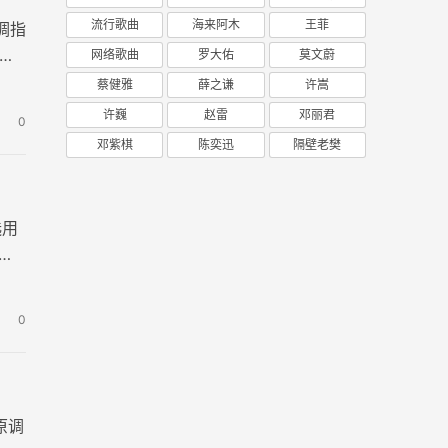
流行歌曲
海来阿木
王菲
调指
，
网络歌曲
罗大佑
莫文蔚
蔡健雅
薛之谦
许嵩
许巍
赵雷
邓丽君
0
邓紫棋
陈奕迅
隔壁老樊
选用
设
0
原调