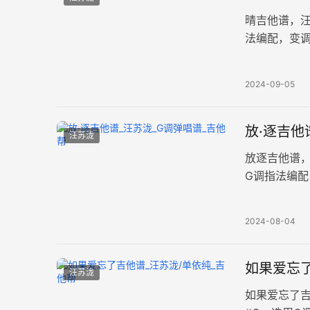
晴吉他谱，
法编配，变调
以温柔嗓音
2024-09-05
放·逐吉他
汪苏泷
放逐吉他谱
G调指法编
的高速路，
2024-08-04
如果爱忘了
汪苏泷
如果爱忘了