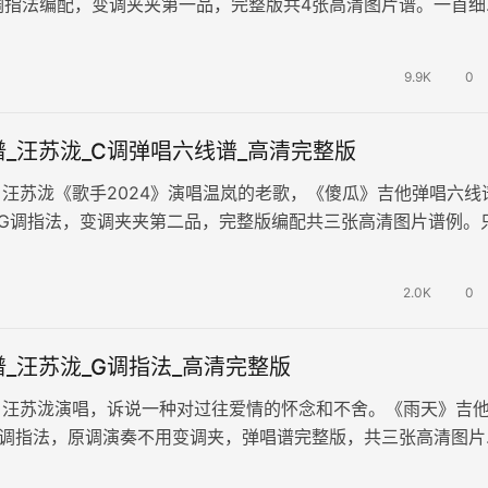
调指法编配，变调夹夹第一品，完整版共4张高清图片谱。一首细
，围绕爱情的遗忘与重拾，情…
9.9K
0
_汪苏泷_C调弹唱六线谱_高清完整版
汪苏泷《歌手2024》演唱温岚的老歌，《傻瓜》吉他弹唱六线
用G调指法，变调夹夹第二品，完整版编配共三张高清图片谱例。
，并且以理性的态度去对待…
2.0K
0
_汪苏泷_G调指法_高清完整版
，汪苏泷演唱，诉说一种对过往爱情的怀念和不舍。《雨天》吉
G调指法，原调演奏不用变调夹，弹唱谱完整版，共三张高清图片
说着在雨天中对过去的回忆和思念…