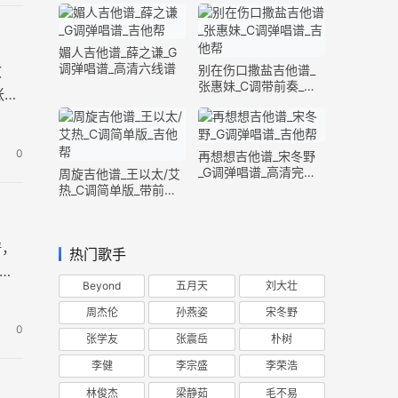
媚人吉他谱_薛之谦_G
调弹唱谱_高清六线谱
别在伤口撒盐吉他谱_
故
张惠妹_C调带前奏_完
张高
整版
0
再想想吉他谱_宋冬野
_G调弹唱谱_高清完整
周旋吉他谱_王以太/艾
版
热_C调简单版_带前奏
间奏
谱，
热门歌手
，演
Beyond
五月天
刘大壮
周杰伦
孙燕姿
宋冬野
0
张学友
张震岳
朴树
李健
李宗盛
李荣浩
林俊杰
梁静茹
毛不易