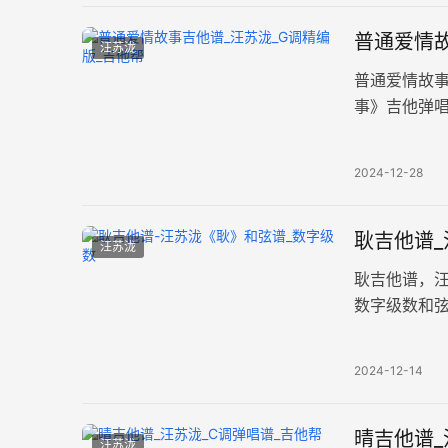
普通爱情故
汪苏泷
普通爱情故
事》吉他弹唱
清图片六线
2024-12-28
耿吉他谱
汪苏泷
耿吉他谱，
数字级数和弦编
奏速度每分钟
2024-12-14
晴吉他谱_
汪苏泷