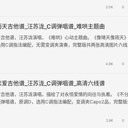
2.0K
0
天吉他谱_汪苏泷_C调弹唱谱_难哄主题曲
天吉他谱，汪苏泷演唱，《难哄》心动主题曲。《像晴天像雨天
选用C调指法编配，无需变调夹演奏，完整版共两张高清图片六线
绘了恋爱中时而甜蜜、时而迷茫的状…
4.9K
0
爱吉他谱_汪苏泷_C调弹唱谱_高清六线谱
爱吉他谱，汪苏泷演唱，描绘了对永恒爱情的向往与执着。《不
弹唱谱，原调D，选用C调指法编配，变调夹Capo2品，完整版
六线谱。歌曲表达了恋爱中…
2.6K
0