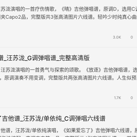
汪苏泷演唱的一首疗伤情歌，《晴》吉他弹唱谱，原调D，选用C
夹Capo2品，完整版共3张高清图片六线谱。轻吟少时纯真心曲
勾勒云淡风轻之恋。曲中藏…
3.0K
0
谱_汪苏泷_G调弹唱谱_完整高清版
，汪苏泷演唱的一首勇气与探索的颂歌。《放逐》吉他弹唱谱，
配，原调演奏不用变调，完整版共两张高清图片六线谱。人生似预
路标清晰指引方向。然而，当厌倦…
1.7K
0
吉他谱_汪苏泷/单依纯_C调弹唱六线谱
吉他谱，汪苏泷/单依纯演唱，《如果爱忘了》吉他弹唱六线谱，