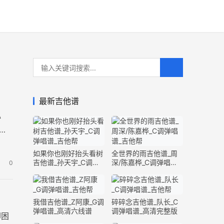
最新吉他谱
心
谱
如果你也刚好抬头看树
全世界的雨吉他谱_周
吉他谱_孙天宇_C调弹
深/陈嘉桦_C调弹唱谱_
0
唱谱_完整版
完整版
我借吉他谱_Z阿康_G调
碎碎念吉他谱_队长_C
弹唱谱_高清六线谱
调弹唱谱_高清完整版
却困