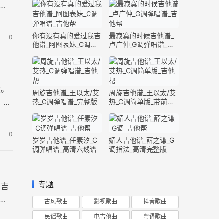
你有没有真的爱过我吉
最寂寞的时候吉他谱_
0
他谱_阿图表妹_C调弹
卢广仲_G调弹唱谱_高
唱谱_完整版
清六线谱
然。
周旋吉他谱_王以太/艾
周旋吉他谱_王以太/艾
，演
热_C调弹唱谱_完整版
热_C调简单版_带前奏
间奏
0
岁岁吉他谱_任素汐_C
媚人吉他谱_薛之谦_G
调弹唱谱_高清六线谱
调指法_高清完整版
专题
》吉
对
古风歌曲
影视歌曲
抖音歌曲
民谣歌曲
电吉他曲
粤语歌曲