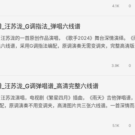
4.1K
0
_汪苏泷_G调指法_弹唱六线谱
汪苏泷的一首原创作品演唱，《歌手2024》舞台深情演绎。《
唱六线谱，采用G调指法编配，原调演奏无需变调夹，完整高清版
例。歌声细腻地表达了恋人之间…
3.9K
0
_汪苏泷_G调弹唱谱_高清完整六线谱
，汪苏泷演唱，电视剧《繁星四月》插曲，《雨天》吉他弹唱谱
编配，原调演奏不用变调夹，高清图片共三张六线谱。一首深情而
每一个音符都充满了情感的力量，…
5.1K
0