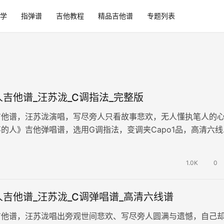
学
指弹谱
吉他教程
精品吉他谱
专题列表
吉他谱_汪苏泷_C调指法_完整版
吉他谱，汪苏泷演唱，写尽旁人只看故事悲欢，无人懂执笔人的
的人》吉他弹唱谱，选用G调指法，变调夹Capo1品，高清六线
谱例。歌曲传递出默默共情世人…
1.0K
0
吉他谱_汪苏泷_C调弹唱谱_高清六线谱
吉他谱，汪苏泷唱出旁观世间悲欢、写尽旁人圆满与遗憾，自己