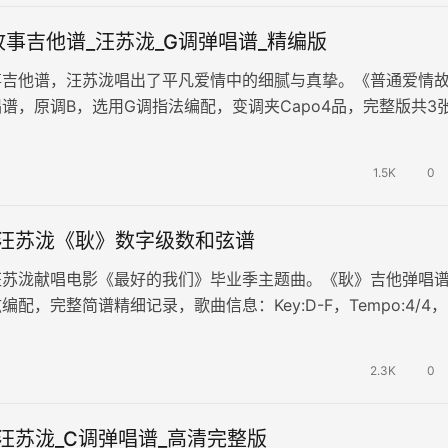
事吉他谱_汪苏泷_G调弹唱谱_精编版
事吉他谱，汪苏泷唱出了平凡爱情中的细腻与真挚。《普通爱情
谱，原调B，选用G调指法编配，变调夹Capo4品，完整版共3
谱。温柔的嗓音诉说了日常生…
1.5K
0
_汪苏泷《耿》数字级数和弦谱
汪苏泷献唱电影《最好的我们》毕业季主题曲。《耿》吉他弹唱
配，完整简谱精细记录，歌曲信息：Key:D-F，Tempo:4/4
66拍左右。整…
2.3K
0
汪苏泷_C调弹唱谱_高清完整版