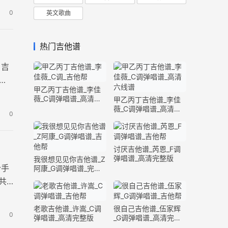
0
英文歌曲
热门吉他谱
》吉
甲乙丙丁吉他谱_李佳
薇_C调弹唱谱_高清六
甲乙丙丁吉他谱_李佳
线谱
薇_C调弹唱谱_高清六
0
线谱
讨厌吉他谱_芮恩_F调
弹唱谱_高清完整版
我很想见见你吉他谱_Z
分手
阿康_G调弹唱谱_完整
版
共3
老歌吉他谱_许嵩_C调
很自己吉他谱_伍家辉
0
弹唱谱_高清完整版
_G调弹唱谱_高清完整
版