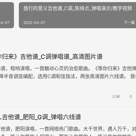
旅行的意义吉他谱_C调_陈绮贞_弹唱演示/教学视频
04-07
2022-04-07
下一篇
归来》吉他谱_C调弹唱谱_高清图片谱
他谱，程响演唱，一首触动心灵的治愈歌曲。《等你归来》吉他
降半音调弦编配，选用C调和弦指法，两张高清图片六线谱。 我
人间等你，守繁华之外，揽尽星…
3.9K
0
吉他谱_肥阳_G调_弹唱六线谱
吉他谱，肥阳演唱，一首网络热门歌曲。大千世界，遇人万千，