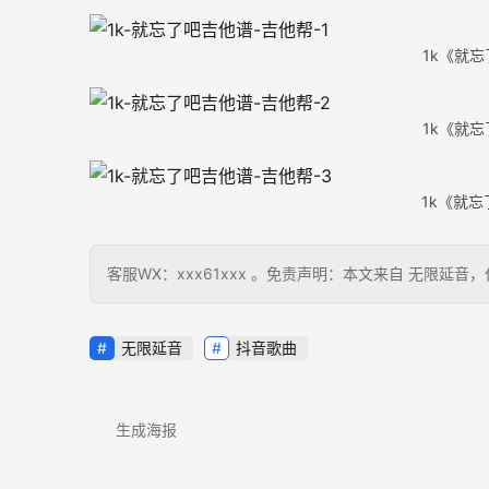
1k《就忘
1k《就忘
1k《就忘
客服WX：xxx61xxx 。免责声明：本文来自 无限
无限延音
抖音歌曲
生成海报