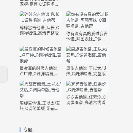
深/陈嘉桦_C调弹唱谱_
完整版
碎碎念吉他谱_队长_C
调弹唱谱_高清完整版
你有没有真的爱过我吉
他谱_阿图表妹_C调弹
唱谱_完整版
最寂寞的时候吉他谱_
周旋吉他谱_王以太/艾
卢广仲_G调弹唱谱_高
热_C调弹唱谱_完整版
清六线谱
岁岁吉他谱_任素汐_C
调弹唱谱_高清六线谱
周旋吉他谱_王以太/艾
热_C调简单版_带前奏
间奏
专题