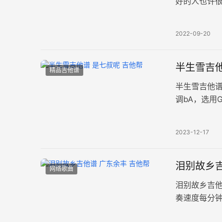
好的人也许
缓解你的压力
2022-09-20
半生雪吉他
精品吉他谱
半生雪吉他
调bA，选用
张高清图片谱
2023-12-17
泪别故乡吉
网络歌曲
泪别故乡吉
奏速度每分钟
去的过往，