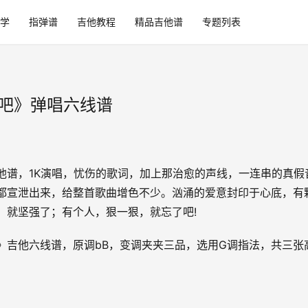
学
指弹谱
吉他教程
精品吉他谱
专题列表
了吧》弹唱六线谱
他谱，1K演唱，忧伤的歌词，加上那治愈的声线，一连串的真假
都宣泄出来，给整首歌曲增色不少。汹涌的爱意封印于心底，有
，就坚强了；有个人，狠一狠，就忘了吧!
》吉他六线谱，原调bB，变调夹夹三品，选用G调指法，共三张