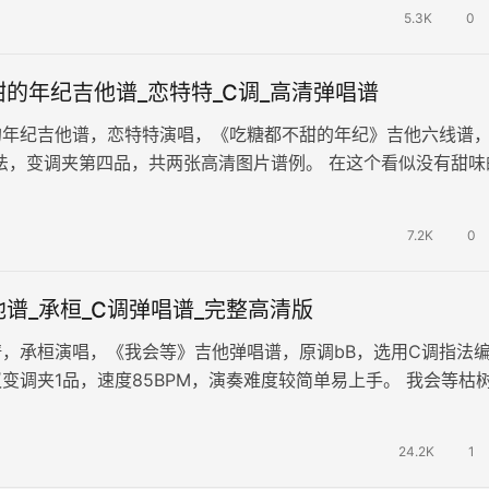
5.3K
0
的年纪吉他谱_恋特特_C调_高清弹唱谱
的年纪吉他谱，恋特特演唱，《吃糖都不甜的年纪》吉他六线谱
法，变调夹第四品，共两张高清图片谱例。 在这个看似没有甜味
我是否快乐，却貌似无动于衷，…
7.2K
0
谱_承桓_C调弹唱谱_完整高清版
，承桓演唱，《我会等》吉他弹唱谱，原调bB，选用C调指法
变调夹1品，速度85BPM，演奏难度较简单易上手。 我会等枯
的花，等着阳光刺破黑暗第…
24.2K
1