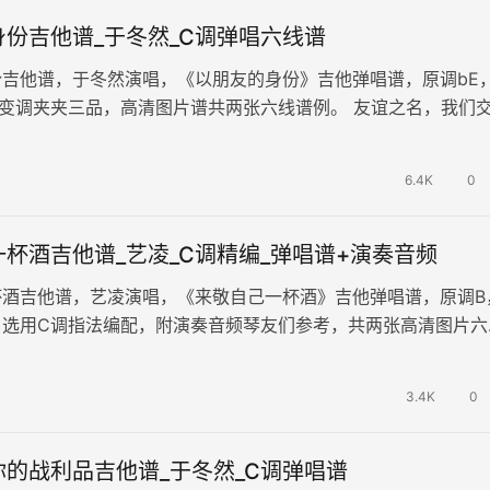
份吉他谱_于冬然_C调弹唱六线谱
吉他谱，于冬然演唱，《以朋友的身份》吉他弹唱谱，原调bE
变调夹夹三品，高清图片谱共两张六线谱例。 友谊之名，我们
憬，周遭有人询及你的喜好，…
6.4K
0
杯酒吉他谱_艺凌_C调精编_弹唱谱+演奏音频
杯酒吉他谱，艺凌演唱，《来敬自己一杯酒》吉他弹唱谱，原调B
，选用C调指法编配，附演奏音频琴友们参考，共两张高清图片六
流水，那些过去的时光，无论是欢…
3.4K
0
的战利品吉他谱_于冬然_C调弹唱谱