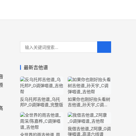
最新吉他谱
音
颗
反乌托邦吉他谱_乌托
如果你也刚好抬头看树
邦P_G调弹唱谱_完整版
吉他谱_孙天宇_C调弹
高
唱谱_完整版
我借吉他谱_Z阿康_G调
弹唱谱_高清六线谱
全世界的雨吉他谱_周