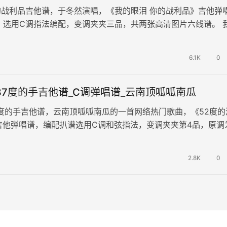
的战利品吉他谱，于冬然演唱，《我的眼泪 你的战利品》吉他弹
，选用C调指法编配，变调夹夹三品，共两张高清图片六线谱。 
能走到你心里，困在每个昼夜…
6.1K
0
37度的手吉他谱_C调弹唱谱_云南顶呱呱南瓜
7度的手吉他谱，云南顶呱呱南瓜的一首网络热门歌曲，《52度的
吉他弹唱谱，编配扒谱选用C调和弦指法，变调夹夹第4品，原调
照个人音域选择变调夹位…
2.8K
0