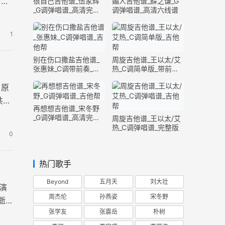
，能
很自己吉他谱_伍家辉
媚人吉他谱_薛之谦_G
_G调弹唱谱_高清完整
调弹唱谱_高清六线谱
版
1
别在伤口撒盐吉他谱_
周旋吉他谱_王以太/艾
张惠妹_C调带前奏_完
热_C调简单版_带前奏
整版
间奏
，原
共两
再想想吉他谱_宋冬野
_G调弹唱谱_高清完整
周旋吉他谱_王以太/艾
版
热_C调弹唱谱_完整版
0
热门歌手
Beyond
五月天
刘大壮
演
周杰伦
孙燕姿
宋冬野
逝
张学友
张震岳
朴树