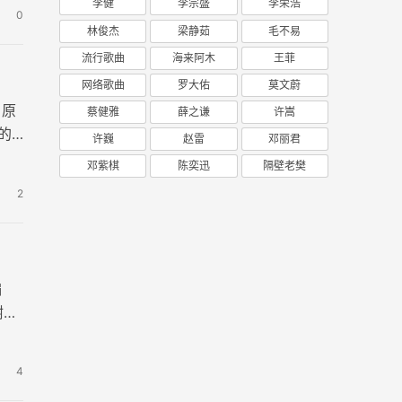
李健
李宗盛
李荣浩
0
林俊杰
梁静茹
毛不易
流行歌曲
海来阿木
王菲
网络歌曲
罗大佑
莫文蔚
，原
蔡健雅
薛之谦
许嵩
的
许巍
赵雷
邓丽君
邓紫棋
陈奕迅
隔壁老樊
2
编
树生
4