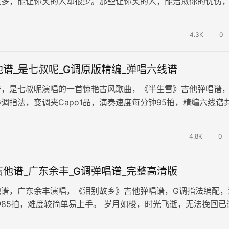
很多，能让你笑的人却很少。那些让你笑的人，能治愈你的忧伤
，让你快乐开心。 《让你笑的…
4.3K
0
谱_是七叔呢_G调原版精编_弹唱六线谱
谱，是七叔呢演唱的一首惊艳古风歌曲，《半生雪》吉他弹唱谱
G调指法，变调夹Capo1品，演奏速度每分钟95拍，精编六线谱
。 半生岁月如一曲朝…
4.8K
0
他谱_广东余丰_G调弹唱谱_完整高清版
他谱，广东余丰演唱，《泪别故乡》吉他弹唱谱，G调指法编配，
85拍，难度较简单易上手。 岁月如梭，时光飞逝，无法挽回已
离家别乡的泪水，如今依然无法…