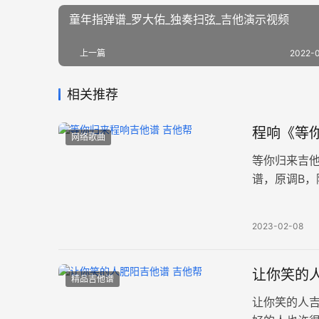
童年指弹谱_罗大佑_独奏扫弦_吉他演示视频
上一篇
2022-
相关推荐
程响《等你
网络歌曲
等你归来吉
谱，原调B，
红尘等你，
2023-02-08
让你笑的人
精品吉他谱
让你笑的人