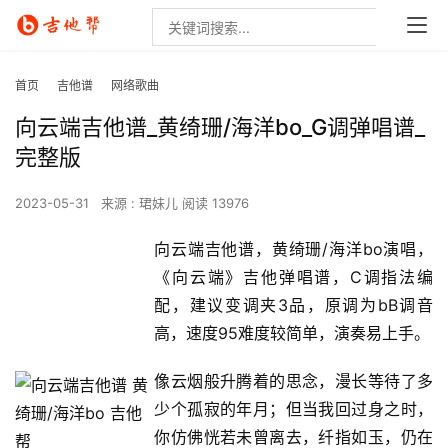
首页
吉他谱
网络歌曲
向云端吉他谱_黄绮珊/海洋bo_G调弹唱谱_
完整版
2023-05-31
来源 : 珺妹儿
阅读 13976
向云端吉他谱，黄绮珊/海洋bo演唱，
《向云端》吉他弹唱谱，C调指法编
配，建议变调夹3品，原调为bB调音
高，速度95难度较简单，演奏易上手。
像云烟般升腾着的思念，漫长等待了多
少个孤寂的年月；但当我回过身之时，
你仿佛恍若未曾离去，纤指如玉，仍在