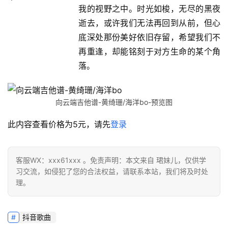
我的视野之中。时光如梭，无尽的黑夜
逝去，或许我们无法再回到从前，但心
底深处那份美好依旧存留，希望我们不
再重逢，却能铭刻于对方生命的某个角
落。
向云端吉他谱-黄绮珊/海洋bo-预览图
此内容查看价格为
5
元，请先
登录
客服WX：xxx61xxx 。免责声明：本文来自 珺妹儿，仅供学
习交流，如侵犯了您的合法权益，请联系本站，我们将及时处
理。
抖音歌曲