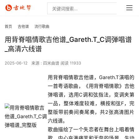
首页
吉他谱
流行歌曲
用背脊唱情歌吉他谱_Gareth.T_C调弹唱谱
_高清六线谱
2025-06-12
来源 : 四米曲谱
阅读 11933
用背脊唱情歌吉他谱，Gareth.T演唱的
一首粤语歌曲，《用背脊唱情歌》吉他
弹唱谱，选用C调和弦指法，变调夹第
一品，整体难度较难，横按和弦F，完
整版带前奏间奏尾奏，共2张高清图片
六线谱。
歌曲描绘了一个失恋者在舞台上唱着情
歌，内心充满痛苦和无奈的场景，生动