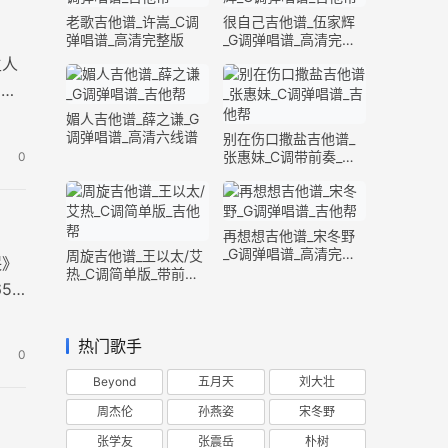
老歌吉他谱_许嵩_C调
很自己吉他谱_伍家辉
弹唱谱_高清完整版
_G调弹唱谱_高清完整
版
主人
，演
媚人吉他谱_薛之谦_G
调弹唱谱_高清六线谱
别在伤口撒盐吉他谱_
张惠妹_C调带前奏_完
0
整版
再想想吉他谱_宋冬野
_G调弹唱谱_高清完整
周旋吉他谱_王以太/艾
哭》
版
热_C调简单版_带前奏
5
间奏
热门歌手
0
Beyond
五月天
刘大壮
周杰伦
孙燕姿
宋冬野
张学友
张震岳
朴树