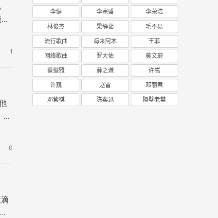
。
李健
李宗盛
李荣浩
线谱
林俊杰
梁静茹
毛不易
流行歌曲
海来阿木
王菲
1
网络歌曲
罗大佑
莫文蔚
蔡健雅
薛之谦
许嵩
许巍
赵雷
邓丽君
邓紫棋
陈奕迅
隔壁老樊
他
 歌
0
点滴
六