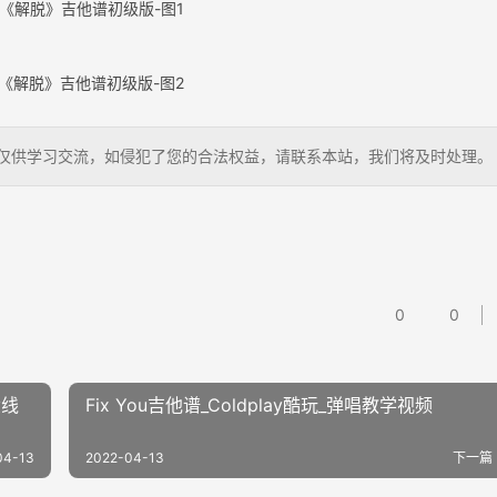
《解脱》吉他谱初级版-图1
《解脱》吉他谱初级版-图2
小伟，仅供学习交流，如侵犯了您的合法权益，请联系本站，我们将及时处理。
0
0
六线
Fix You吉他谱_Coldplay酷玩_弹唱教学视频
04-13
2022-04-13
下一篇