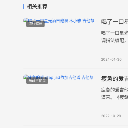
相关推荐
喝了一口星
流行歌曲
喝了一口星
调指法编配
中看到了亘
2024-01-30
疲惫的爱吉
精品吉他谱
疲惫的爱吉他
道来。《疲惫
速度85BPM
2022-10-29