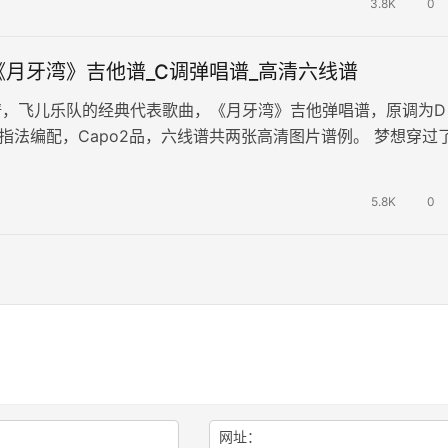
3.8K
0
《月牙湾》吉他谱_C调弹唱谱_高清六线谱
谱，飞儿乐队的经典代表歌曲，《月牙湾》吉他弹唱谱，原调为D
指法编配，Capo2品，六线谱共两张高清图片谱例。 梦想穿过
漫好蜿踞。是谁的心啊，孤单…
5.8K
0
网址：