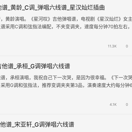
谱_黄龄_C调_弹唱六线谱_星汉灿烂插曲
谱，黄龄演唱。《星河叹》吉他弹唱谱，电视剧《星汉灿烂》女
谱采用C调和弦指法编配，不夹变调夹，速度每分钟70拍左右
 歌声脉脉低语，诉说心中爱…
11.3K
0
他谱_承桓_G调弹唱六线谱
他谱，承桓演唱，我祝自己下一次哭，是因为很幸福。《下一次
采用G调和弦指法，推荐变调夹夹第3品，演奏速度大约每分钟6
单。 或许我们会在爱情中受…
4.1K
0
M吉他谱_宋亚轩_G调弹唱六线谱