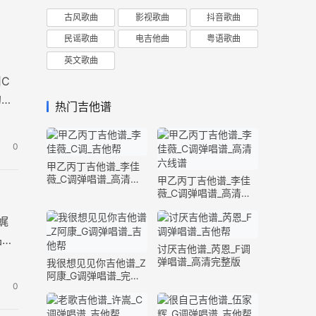
古风歌曲
影视歌曲
抖音歌曲
民谣歌曲
电吉他曲
粤语歌曲
英文歌曲
C
的眼
热门吉他谱
0
甲乙丙丁吉他谱_李佳
薇_C调弹唱谱_高清六
甲乙丙丁吉他谱_李佳
线谱
薇_C调弹唱谱_高清六
线谱
娓
品，
讨厌吉他谱_芮恩_F调
弹唱谱_高清完整版
我很想见见你吉他谱_Z
阿康_G调弹唱谱_完整
0
版