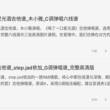
光酒吉他谱_木小雅_C调弹唱六线谱
光酒吉他谱，木小雅演唱，《喝了一口星光酒》吉他弹唱谱，选用
，完整六线谱共三张高清图片谱例。在爱情中，我们仿佛在对方
古的星河，那般浩渺、璀璨、神秘…
1.5K
0
他谱_step.jad依加_G调弹唱谱_完整高清版
谱，step.jad依加的一首R&B情歌，将心中那份浪漫与深情，娓
的爱》吉他弹唱谱，原调A，采用G调指法编配，建议变调夹2
，演奏…
9.1K
0