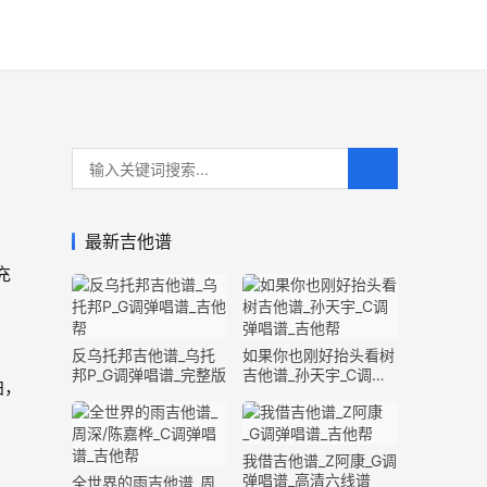
最新吉他谱
充
，
反乌托邦吉他谱_乌托
如果你也刚好抬头看树
邦P_G调弹唱谱_完整版
吉他谱_孙天宇_C调弹
拍，
唱谱_完整版
我借吉他谱_Z阿康_G调
弹唱谱_高清六线谱
全世界的雨吉他谱_周