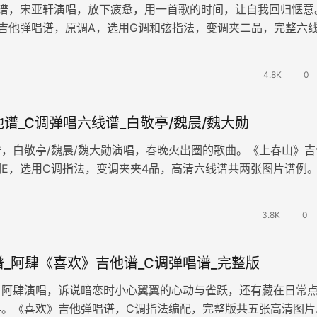
吉他谱，宋亚轩演唱，放下疲惫，用一首歌的时间，让自我回归惬意
M》吉他弹唱谱，原调A，选用G调和弦指法，变调夹二品，完整六
片谱例。 在春日的…
4.8K
0
谱_C调弹唱六线谱_白敬亭/魏晨/魏大勋
，白敬亭/魏晨/魏大勋演唱，春晚火出圈的歌曲。《上春山》吉
E，选用C调指法，变调夹夹4品，高清六线谱共两张图片谱例。
光四溢的美好与灿烂，仿佛…
3.8K
0
_阿肆《喜欢》吉他谱_C调弹唱谱_完整版
，阿肆演唱，诉说暗恋时小心翼翼的心动与雀跃，还有藏在日常
喜。《喜欢》吉他弹唱谱，C调指法编配，完整版共五张高清图片