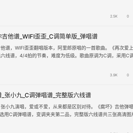
表达了不敢直白诉说的情愫，既有…
2.5K
0
吉他谱_WIFI歪歪_C调简单版_弹唱谱
他谱，WIFI歪歪翻唱版本，阿里郎原唱的一首歌曲。《再次爱
六线谱，4/4拍的节奏，难度为低级。歌曲原调为C调，采用C
夹变调夹即可保持原调，速…
3.9K
0
_张小九_C调弹唱谱_完整版六线谱
，张小九演唱，爱或不爱，从来都是区别对待。《腐坏》吉他弹
，选用C调弹唱谱，变调夹夹第二品，完整版六线谱共三张高清图
香，听了无数遍，从泪流满面到…