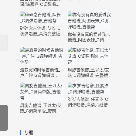
深/陈嘉桦_C调弹唱谱_
完整版
碎碎念吉他谱_队长_C
调弹唱谱_高清完整版
你有没有真的爱过我吉
他谱_阿图表妹_C调弹
唱谱_完整版
最寂寞的时候吉他谱_
周旋吉他谱_王以太/艾
卢广仲_G调弹唱谱_高
热_C调弹唱谱_完整版
清六线谱
岁岁吉他谱_任素汐_C
调弹唱谱_高清六线谱
周旋吉他谱_王以太/艾
热_C调简单版_带前奏
间奏
专题