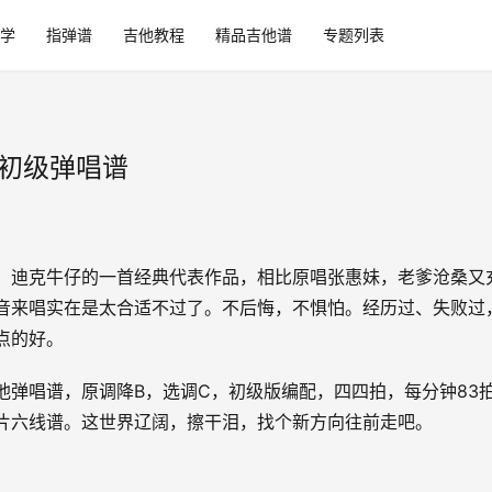
学
指弹谱
吉他教程
精品吉他谱
专题列表
_初级弹唱谱
，迪克牛仔的一首经典代表作品，相比原唱张惠妹，老爹沧桑又
音来唱实在是太合适不过了。不后悔，不惧怕。经历过、失败过
点的好。
他弹唱谱，原调降B，选调C，初级版编配，四四拍，每分钟83
片六线谱。这世界辽阔，擦干泪，找个新方向往前走吧。