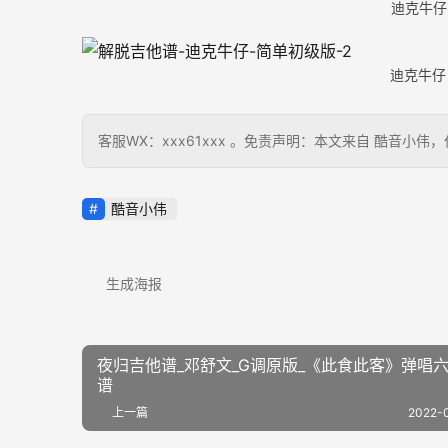
迪克牛仔
迪克牛仔
客服WX：xxx61xxx 。免责声明：本文来自 酷音
酷音小伟
生成海报
夜归吉他谱_邓舒文_G调原版_《此食此客》弹唱
谱
上一篇
2022-