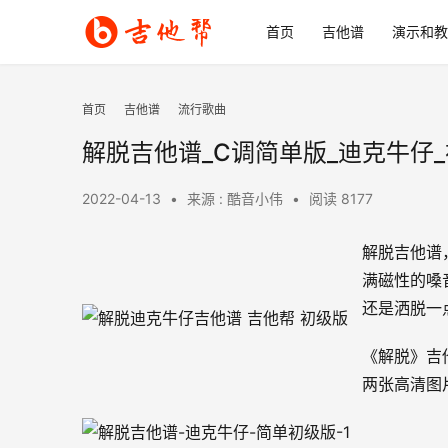
首页
吉他谱
演示和教
首页
吉他谱
流行歌曲
解脱吉他谱_C调简单版_迪克牛仔
2022-04-13
•
来源 : 酷音小伟
•
阅读 8177
解脱吉他谱
满磁性的嗓
还是洒脱一
《解脱》吉
两张高清图