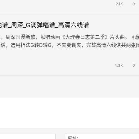
2.1K
0
谱_周深_G调弹唱谱_高清六线谱
谱，周深国漫新歌，献唱动画《大理寺日志第二季》片头曲。《
谱，选用指法G转D转G，不夹变调夹，完整高清六线谱共两张
鞭，热血冒险，满腔豪情，守卫…
4.3K
0
网址：