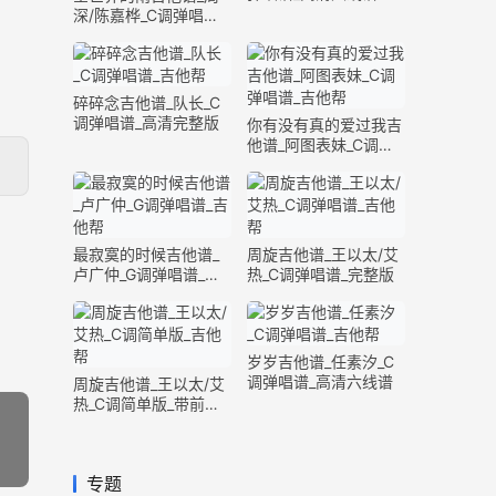
深/陈嘉桦_C调弹唱谱_
完整版
碎碎念吉他谱_队长_C
调弹唱谱_高清完整版
你有没有真的爱过我吉
他谱_阿图表妹_C调弹
唱谱_完整版
最寂寞的时候吉他谱_
周旋吉他谱_王以太/艾
卢广仲_G调弹唱谱_高
热_C调弹唱谱_完整版
清六线谱
岁岁吉他谱_任素汐_C
调弹唱谱_高清六线谱
周旋吉他谱_王以太/艾
热_C调简单版_带前奏
间奏
专题