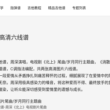
学
指弹谱
吉他教程
精品吉他谱
专题列表
_高清六线谱
他谱，周深演唱，电视剧《北上》尾曲/岁月同行主题曲，《消
唱谱，C调指法编配，共两张高清图片六线谱。
一段爱情从矛盾挣扎到痛苦释怀的过程，细腻展现了在爱情中的
无奈。周深用极具感染力的嗓音，将这种爱而不得、最终放手的
渲染，让听众能深切感受到爱情里的遗憾与成长。
谱-周深《北上》电视剧片尾曲