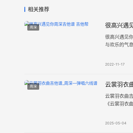
相关推荐
很高兴遇见
周深
很高兴遇见
与欢乐的气
峡谷披荆斩棘
2022-11-17
云裳羽衣曲
周深
云裳羽衣曲
《云裳羽衣曲
清图片六线
2025-05-04