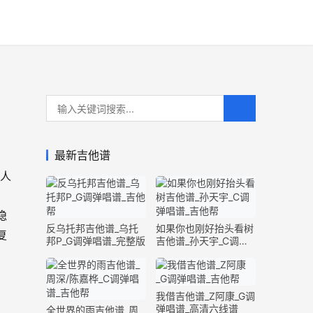
最新吉他谱
散人
隐
反乌托邦吉他谱_乌托
如果你也刚好抬头看树
复
邦P_G调弹唱谱_完整版
吉他谱_孙天宇_C调弹
唱谱_完整版
我借吉他谱_Z阿康_G调
弹唱谱_高清六线谱
全世界的雨吉他谱_周