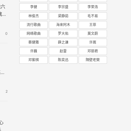
他六
李健
李宗盛
李荣浩
漓展
林俊杰
梁静茹
毛不易
流行歌曲
海来阿木
王菲
0
网络歌曲
罗大佑
莫文蔚
蔡健雅
薛之谦
许嵩
许巍
赵雷
邓丽君
邓紫棋
陈奕迅
隔壁老樊
高清
2
心
手难