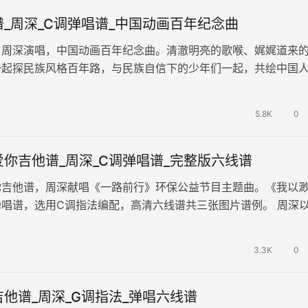
_周深_C调弹唱谱_中国动画百年纪念曲
，周深演唱，中国动画百年纪念曲。清澈明亮的歌喉、娓娓道来
一起探民族风格百年路，与民族自信下的少年们一起，共绘中国
《美美》吉他弹唱谱，编配采用…
5.8K
0
你吉他谱_周深_C调弹唱谱_完整版六线谱
你吉他谱，周深献唱《一路前行》环保公益节目主题曲。《我以
唱谱，选用C调指法编配，高清六线谱共三张图片谱例。 周深
声演绎着环保主题，每片翠绿值…
3.3K
0
他谱_周深_G调指法_弹唱六线谱