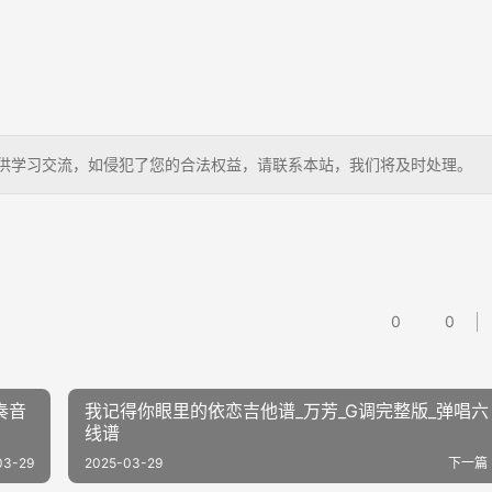
儿，仅供学习交流，如侵犯了您的合法权益，请联系本站，我们将及时处理。
0
0
演奏音
我记得你眼里的依恋吉他谱_万芳_G调完整版_弹唱六
线谱
03-29
2025-03-29
下一篇