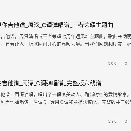
你吉他谱_周深_C调弹唱谱_王者荣耀主题曲
你吉他谱，周深演唱《王者荣耀七周年遇见》主题曲，歌曲充满
息，有着让人一听就瞬间开心的温暖力量。带我们回到和朋友一
的美好回忆中。 《很高兴遇见…
5.0K
0
吉他谱_周深_C调弹唱谱_完整版六线谱
吉他谱，周深演唱，唱出了一段凄美动人、跨越时空的爱情故事
》吉他弹唱谱，原调Ｄ, 选用Ｃ调和弦指法编配，完整版共三张
谱。歌曲传递出爱情中的眷恋与不…
3.9K
0