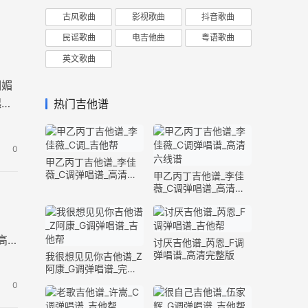
古风歌曲
影视歌曲
抖音歌曲
民谣歌曲
电吉他曲
粤语歌曲
英文歌曲
明媚
起在
热门吉他谱
0
甲乙丙丁吉他谱_李佳
薇_C调弹唱谱_高清六
甲乙丙丁吉他谱_李佳
线谱
薇_C调弹唱谱_高清六
线谱
。
高
讨厌吉他谱_芮恩_F调
弹唱谱_高清完整版
我很想见见你吉他谱_Z
阿康_G调弹唱谱_完整
版
0