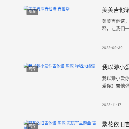
美美吉他谱
周深
美美吉他谱
释，让我们
艺术气派。 
2022-09-30
我以渺小爱
周深
我以渺小爱
爱你》吉他弹
净温暖的歌
2023-11-17
繁花依旧吉
周深