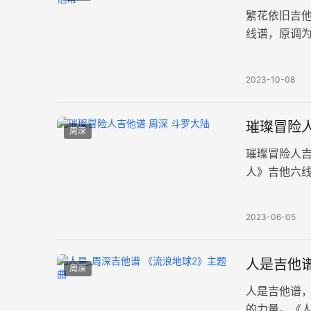
繁花依旧吉
线谱，原调为
现了志愿军
2023-10-08
璀璨冒险人
周深
璀璨冒险人吉
人》吉他六线
图片谱。 这
2023-06-05
人是吉他谱
周深
人是吉他谱
的力量。《人