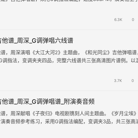
将人类面临前所未有危机时…
6.3K
0
他谱_周深_G调弹唱六线谱
他谱，周深演唱《大江大河2》主题曲，《和光同尘》吉他弹唱谱
用G调指法，变调夹夹四品，完整六线谱共三张高清图片谱例。以
转动人的曲风和温暖入心的歌声…
3.7K
0
他谱_周深_G调弹唱谱_附演奏音频
他谱，周深献唱《子夜归》电视剧镌刻人间主题曲。《岁月尘埃
附演奏音频参考练习，采用G调指法编配，变调夹3品，共三张高
歌曲描绘了岁月流转、四季蹉跎…