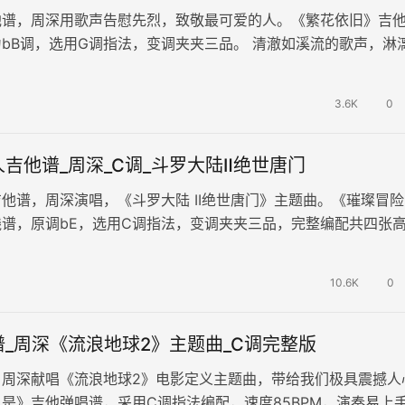
他谱，周深用歌声告慰先烈，致敬最可爱的人。《繁花依旧》吉
bB调，选用G调指法，变调夹夹三品。 清澈如溪流的歌声，淋
战士们对家乡的思念与渴望。…
3.6K
0
吉他谱_周深_C调_斗罗大陆Ⅱ绝世唐门
他谱，周深演唱，《斗罗大陆 II绝世唐门》主题曲。《璀璨冒险
谱，原调bE，选用C调指法，变调夹夹三品，完整编配共四张
如诗如画的旋律与歌词，缤…
10.6K
0
_周深《流浪地球2》主题曲_C调完整版
，周深献唱《流浪地球2》电影定义主题曲，带给我们极具震撼人
是》吉他弹唱谱，采用C调指法编配，速度85BPM，演奏易上