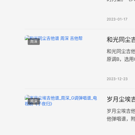
度较简单。 
2023-01-17
和光同尘吉
周深
和光同尘吉
原调B，选
的曲调、婉
2023-12-23
岁月尘埃吉
周深
岁月尘埃吉
他弹唱谱，
片六线谱。