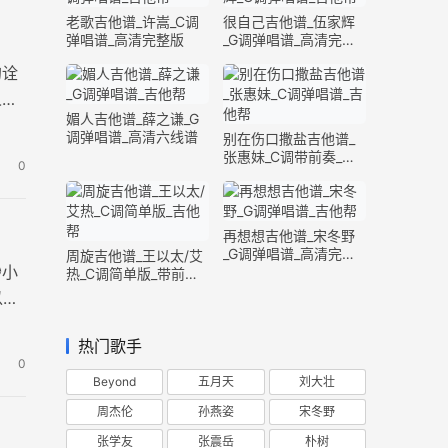
老歌吉他谱_许嵩_C调
很自己吉他谱_伍家辉
弹唱谱_高清完整版
_G调弹唱谱_高清完整
版
的诠
人文
媚人吉他谱_薛之谦_G
调弹唱谱_高清六线谱
别在伤口撒盐吉他谱_
张惠妹_C调带前奏_完
0
整版
再想想吉他谱_宋冬野
_G调弹唱谱_高清完整
周旋吉他谱_王以太/艾
渺小
版
热_C调简单版_带前奏
间奏
以纯
热门歌手
0
Beyond
五月天
刘大壮
周杰伦
孙燕姿
宋冬野
张学友
张震岳
朴树