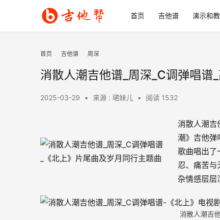
首页
吉他谱
演示和教
首页
吉他谱
周深
消散人潮吉他谱_周深_C调弹唱谱
2025-03-29
•
来源 : 珺妹儿
•
阅读 1532
消散人潮吉
潮》吉他弹
歌曲唱出了
忍、痛苦与
杂情感层层
消散人潮吉他