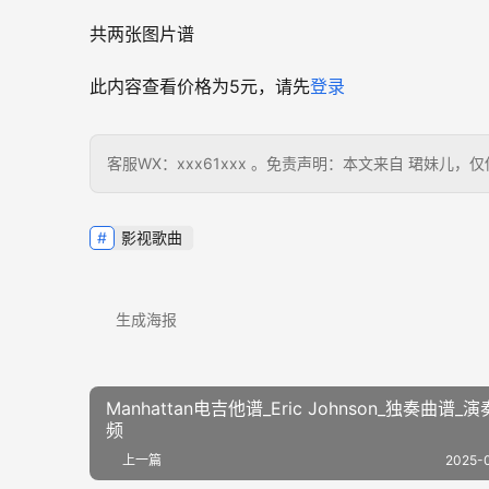
共两张图片谱
此内容查看价格为
5
元，请先
登录
客服WX：xxx61xxx 。免责声明：本文来自 珺妹
影视歌曲
生成海报
Manhattan电吉他谱_Eric Johnson_独奏曲谱_
频
上一篇
2025-