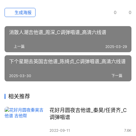
生成海报
0
0
消散人潮吉他谱_周深_C调弹唱谱_高清六线谱
上一篇
2025-03-29
下个星期去英国吉他谱_陈绮贞_C调弹唱谱_高清六线谱
2025-03-30
下一篇
相关推荐
花好月圆夜吉他谱_秦昊/任贤齐_C
调弹唱谱
2022-09-11
7.6K