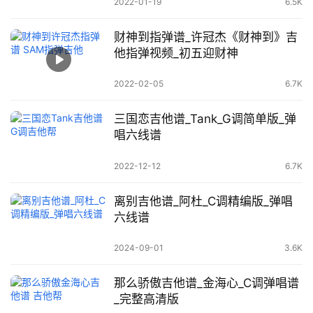
2022-01-19
6.5K
财神到指弹谱_许冠杰《财神到》吉
他指弹视频_初五迎财神
2022-02-05
6.7K
三国恋吉他谱_Tank_G调简单版_弹
唱六线谱
2022-12-12
6.7K
离别吉他谱_阿杜_C调精编版_弹唱
六线谱
2024-09-01
3.6K
那么骄傲吉他谱_金海心_C调弹唱谱
_完整高清版