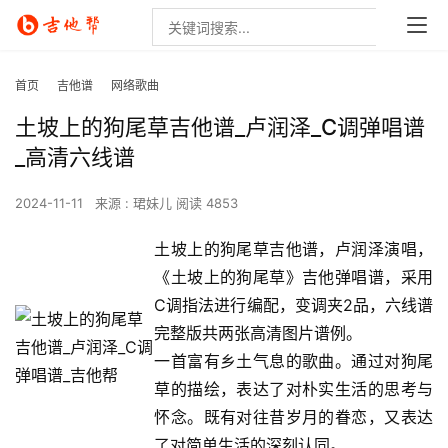
首页
吉他谱
网络歌曲
土坡上的狗尾草吉他谱_卢润泽_C调弹唱谱
_高清六线谱
2024-11-11
来源 : 珺妹儿
阅读 4853
土坡上的狗尾草吉他谱，卢润泽演唱，
《土坡上的狗尾草》吉他弹唱谱，采用
C调指法进行编配，变调夹2品，六线谱
完整版共两张高清图片谱例。
一首富有乡土气息的歌曲。通过对狗尾
草的描绘，表达了对朴实生活的思考与
怀念。既有对往昔岁月的眷恋，又表达
了对简单生活的深刻认同。