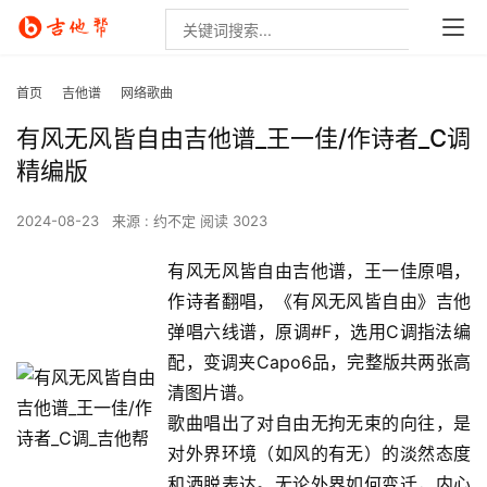
首页
吉他谱
网络歌曲
有风无风皆自由吉他谱_王一佳/作诗者_C调
精编版
2024-08-23
来源 : 约不定
阅读 3023
有风无风皆自由吉他谱，王一佳原唱，
作诗者翻唱，《有风无风皆自由》吉他
弹唱六线谱，原调#F，选用C调指法编
配，变调夹Capo6品，完整版共两张高
清图片谱。
歌曲唱出了对自由无拘无束的向往，是
对外界环境（如风的有无）的淡然态度
和洒脱表达。无论外界如何变迁，内心