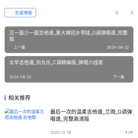
生成海报
0
0
见一面少一面吉他谱_黑大婶回乡带娃_G调弹唱谱_完整
版
上一篇
2024-08-22
太早吉他谱_刘允乐_C调精编版_弹唱六线谱
2024-08-23
下一篇
相关推荐
最后一次的温柔吉他谱_兰雨_G调弹
唱谱_完整高清版
2022-12-18
4.0K