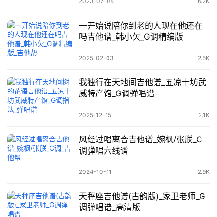
2023-07-04
6.2K
一开始说陪你到老的人现在他还在
吗吉他谱_韩小欠_G调精编版
2025-02-03
2.5K
我独行在天地间吉他谱_五凉十坊武
威特产馆_G调弹唱谱
2025-12-15
2.1K
风经过唱离合吉他谱_婉枫/张朕_C
调弹唱六线谱
2024-10-11
2.9K
天秤座吉他谱(古韵版)_家卫老师_G
调弹唱谱_高清版