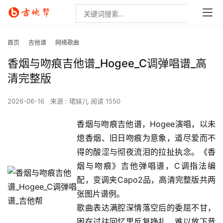
首页
吉他谱
网络歌曲
香烟与吻痕吉他谱_Hogee_C调弹唱谱_高
清完整版
2026-06-16
来源 : 珺妹儿
阅读 1550
香烟与吻痕吉他谱，Hogee演唱，以未
熄香烟、旧日吻痕为意象，道尽爱而不
得的酸涩与彻夜流泪的拉扯执念。《香
烟与吻痕》吉他弹唱谱，C调指法编
配，变调夹Capo2品，高清完整版共两
张图片谱例。
歌曲表达满腔深情落空后的委屈不甘，
困在过往回忆里反复挣扎，难以放下昔