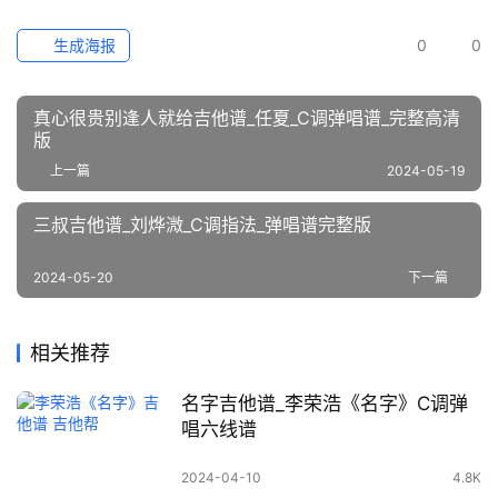
生成海报
0
0
真心很贵别逢人就给吉他谱_任夏_C调弹唱谱_完整高清
版
上一篇
2024-05-19
三叔吉他谱_刘烨溦_C调指法_弹唱谱完整版
2024-05-20
下一篇
相关推荐
名字吉他谱_李荣浩《名字》C调弹
唱六线谱
2024-04-10
4.8K