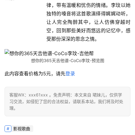
律，带有温暖和忧伤的情绪。李玟以她
独特的嗓音将这首歌演绎得娓娓动听，
让人完全陶醉其中，让人仿佛穿越时
空，回到那些美好而悠远的记忆中，感
受那份深深的思念之情。
想你的365天吉他谱-CoCo李玟-预览图
此内容查看价格为
5
元，请先
登录
客服WX：xxx61xxx 。免责声明：本文来自 珺妹儿，仅供学
习交流，如侵犯了您的合法权益，请联系本站，我们将及时处
理。
影视歌曲