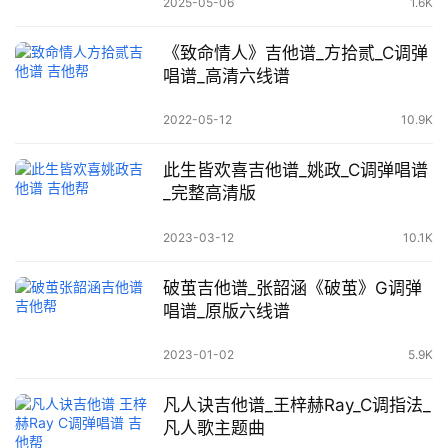
2025-05-06
1.6K
《致命情人》吉他谱_方拾贰_C调弹
唱谱_高清六线谱
2022-05-12
10.9K
此生皆欢喜吉他谱_姚政_C调弹唱谱
_完整高清版
2023-03-12
10.1K
破茧吉他谱_张韶涵《破茧》G调弹
唱谱_原版六线谱
2023-01-02
5.9K
凡人诀吉他谱_王梓赫Ray_C调指法_
凡人歌主题曲