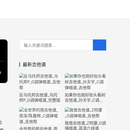
最新吉他谱
反乌托邦吉他谱_乌托
如果你也刚好抬头看树
邦P_G调弹唱谱_完整版
吉他谱_孙天宇_C调弹
唱谱_完整版
0
我借吉他谱_Z阿康_G调
弹唱谱_高清六线谱
全世界的雨吉他谱_周