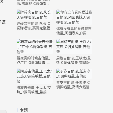
视
深/陈嘉桦_C调弹唱谱_
完整版
1弦
碎碎念吉他谱_队长_C
调弹唱谱_高清完整版
你有没有真的爱过我吉
他谱_阿图表妹_C调弹
唱谱_完整版
最寂寞的时候吉他谱_
周旋吉他谱_王以太/艾
卢广仲_G调弹唱谱_高
热_C调弹唱谱_完整版
清六线谱
岁岁吉他谱_任素汐_C
调弹唱谱_高清六线谱
周旋吉他谱_王以太/艾
热_C调简单版_带前奏
间奏
专题