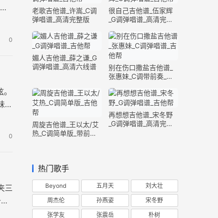
图片
老歌吉他谱_许嵩_C调
很自己吉他谱_伍家辉
弹唱谱_高清完整版
_G调弹唱谱_高清完整
版
0
媚人吉他谱_薛之谦_G
调弹唱谱_高清六线谱
别在伤口撒盐吉他谱_
张惠妹_C调带前奏_完
整版
弦。
味精
再想想吉他谱_宋冬野
_G调弹唱谱_高清完整
周旋吉他谱_王以太/艾
版
热_C调简单版_带前奏
0
间奏
热门歌手
Beyond
五月天
刘大壮
夹三
于你
周杰伦
孙燕姿
宋冬野
张学友
张震岳
朴树