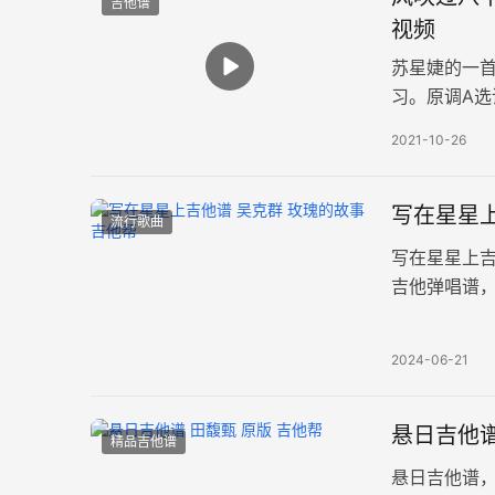
吉他谱
视频
苏星婕的一
习。原调A
每分钟64，
2021-10-26
写在星星上
流行歌曲
写在星星上
吉他弹唱谱，
张高清图片
2024-06-21
悬日吉他谱
精品吉他谱
悬日吉他谱