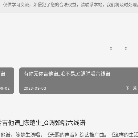
教吉他，仅供学习交流，如侵犯了您的合法权益，请联系本站，我们将及时处理
0
0
线谱
有你无你吉他谱_毛不易_C调弹唱六线谱
09-02
2023-09-03
下一篇
吉他谱_陈楚生_G调弹唱六线谱
吉他谱，陈楚生演唱，《天赐的声音》综艺推广曲。《这样的生