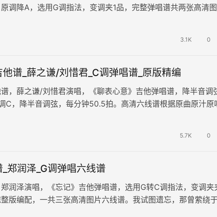
原调降A，选用G调指法，变调夹1品，完整弹唱谱共两张高清
生朴实平和的唱法和诚恳朴实的…
3.1K
0
他谱_薛之谦/刘惜君_C调弹唱谱_原版精编
他谱，薛之谦/刘惜君演唱，《聊表心意》吉他弹唱谱，降半音调
调C，降半音调弦，每分钟50.5拍。高清六线谱根据原曲原汁原
符温柔中沉浸着心碎的哀…
5.7K
0
_郑润泽_G调弹唱六线谱
，郑润泽演唱，《忘记》吉他弹唱谱，选用G转C调指法，变调夹
完整版编配，一共三张高清图片六线谱。我试图遗忘，那曾萦绕
芳，那如春风拂面般的温柔呢喃…