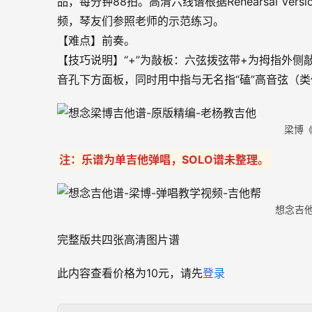
品，每分钟88拍。高清六线谱根据Rehearsal V
频，琴友们参照老师的示范练习。
【难点】前奏。
【技巧说明】“+”为敲板：六弦拨弦带+为拇指外侧
音孔下方面板，同时用中指与无名指“磕”高音弦（类
梁博
注：乐谱为单吉他弹唱，SOLO谱未整理。
想念吉他
完整版共四张高清图片谱
此内容查看价格为
10
元，请先
登录