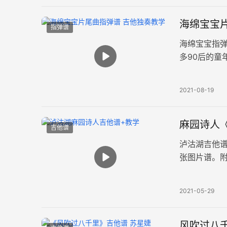
海绵宝宝
指弹谱
海绵宝宝指
多90后的童
脑的旋律和
2021-08-19
麻园诗人
吉他谱
泸沽湖吉他
张图片谱。
面对井然有
2021-05-29
风吹过八千