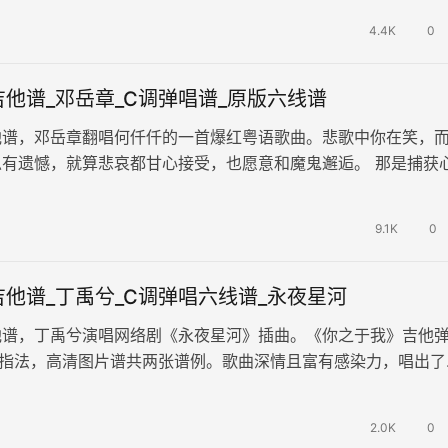
4.4K
0
他谱_邓岳章_C调弹唱谱_原版六线谱
他谱，邓岳章翻唱何仟仟的一首爆红粤语歌曲。悲歌中你在笑，
总有遗憾，就算悲哀都甘心接受，也愿意和魔鬼邂逅。 那是捕获
是最无法自拔的开始。《魔鬼邂…
9.1K
0
他谱_丁禹兮_C调弹唱六线谱_永夜星河
他谱，丁禹兮演唱网络剧《永夜星河》插曲。《你之于我》吉他
调指法，高清图片谱共两张谱例。歌曲深情且富有感染力，唱出了
脆弱，表达了深刻的情感共鸣和对…
2.0K
0