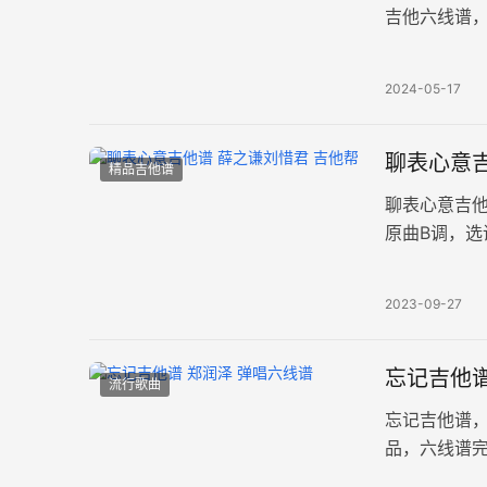
吉他六线谱，
谱例。陈楚
2024-05-17
聊表心意吉
精品吉他谱
聊表心意吉
原曲B调，选
细整理。音
2023-09-27
忘记吉他谱
流行歌曲
忘记吉他谱
品，六线谱
发丝间的芬