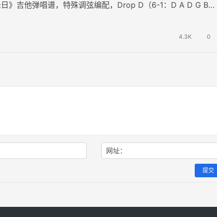
》吉他弹唱谱，特殊调弦编配，Drop D（6-1：D A D G B
转D调，选调A…
4.3K
0
网址：
提交