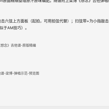
ersion原曲精细整理原汁原味编配。随谱附上梁博《想念》吉他弹唱
敲击六弦上方面板（起拍，可用拍弦代替）；扫弦带+为小指敲击
似于AM技巧）。
《想念》吉他谱-原版精编
谱-梁博-弹唱示范-预览图