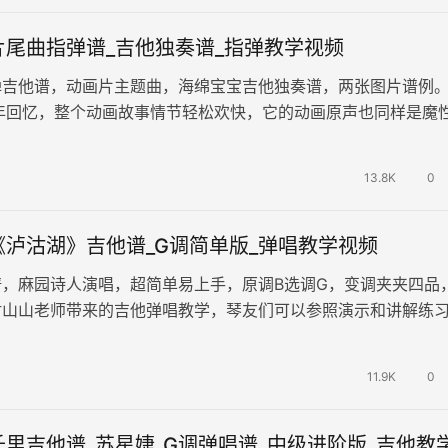
片尾曲指弹谱_吉他独奏谱_指弹教学视频
弹吉他谱，动画片主题曲，海绵宝宝吉他独奏谱，两张图片谱例
年回忆，整个动画故事情节轻松欢快，它的动画原声也同样是魔
律动。今天的不开心就到此为止…
13.8K
0
《泸沽湖》吉他谱_G调简单版_弹唱教学视频
谱，麻园诗人演唱，超简单易上手，原调B选调G，变调夹夹四品
附山山老师带来的吉他弹唱教学，琴友们可以参照演示和讲解练
序的生活，一天又一天的重复，…
11.9K
0
里吉他谱_苏星婕_G调弹唱谱_中级进阶版_吉他教