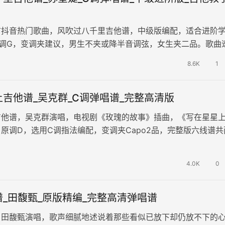
首抖音热门歌曲，风吹过八千里吉他谱，中级版编配，适合进阶
选调G，变调夹建议，男生不夹或降半音调弦，女生夹二品。歌曲
两张高清图片六线谱，《风吹过…
8.6K
1
吉他谱_吴克群_C调弹唱谱_完整高清版
吉他谱，吴克群演唱，电视剧《玫瑰的故事》插曲，《写在星星
原调D，选用C调指法编配，变调夹Capo2品，完整版六线谱共
谱例。《写在星星上》这首歌…
4.0K
0
_田馥甄_原版精编_完整高清弹唱谱
，田馥甄演唱，歌声细腻地述说着那些看似已放下却仍放不下的