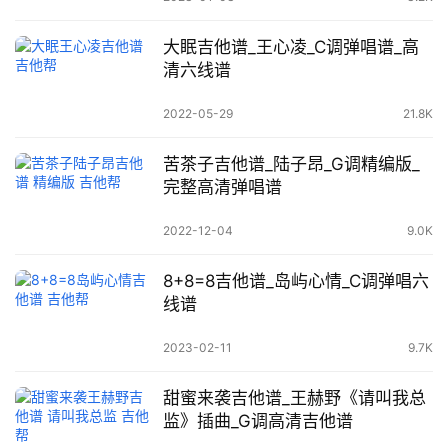
大眠吉他谱_王心凌_C调弹唱谱_高
清六线谱
2022-05-29
21.8K
苦茶子吉他谱_陆子昂_G调精编版_
完整高清弹唱谱
2022-12-04
9.0K
8+8=8吉他谱_岛屿心情_C调弹唱六
线谱
2023-02-11
9.7K
甜蜜来袭吉他谱_王赫野《请叫我总
监》插曲_G调高清吉他谱