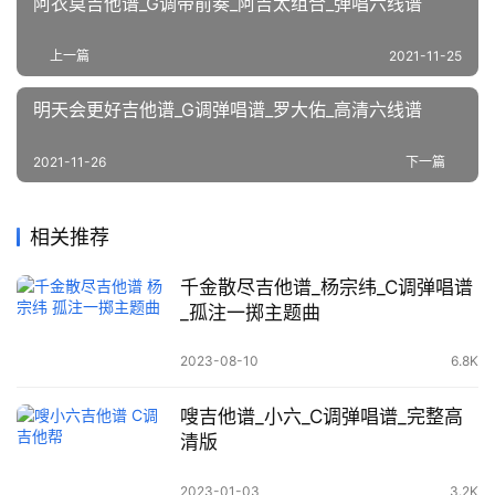
阿衣莫吉他谱_G调带前奏_阿吉太组合_弹唱六线谱
上一篇
2021-11-25
明天会更好吉他谱_G调弹唱谱_罗大佑_高清六线谱
2021-11-26
下一篇
相关推荐
千金散尽吉他谱_杨宗纬_C调弹唱谱
_孤注一掷主题曲
2023-08-10
6.8K
嗖吉他谱_小六_C调弹唱谱_完整高
清版
2023-01-03
3.2K