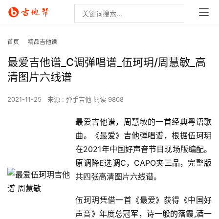
首页
精品吉他谱
最爱吉他谱_C调弹唱谱_伍珂玥/周慧敏_高
清图片六线谱
2021-11-25
来源 : 弹手吉他
阅读 9808
最爱吉他谱，周慧敏的一首经典粤语歌
曲。《最爱》吉他弹唱谱，根据伍珂玥
在2021年中国好声音节目现场版编配。
原调降E选调C，CAPO夹三品，完整版
共四张高清图片六线谱。
伍珂玥凭借一首《最爱》获得《中国好
声音》年度总冠军，诗一般的落霞,酒一