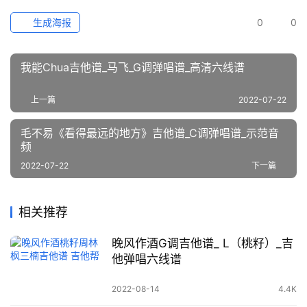
生成海报
0
0
我能Chua吉他谱_马飞_G调弹唱谱_高清六线谱
上一篇
2022-07-22
毛不易《看得最远的地方》吉他谱_C调弹唱谱_示范音
频
2022-07-22
下一篇
相关推荐
晚风作酒G调吉他谱_ L（桃籽）_吉
他弹唱六线谱
2022-08-14
4.4K