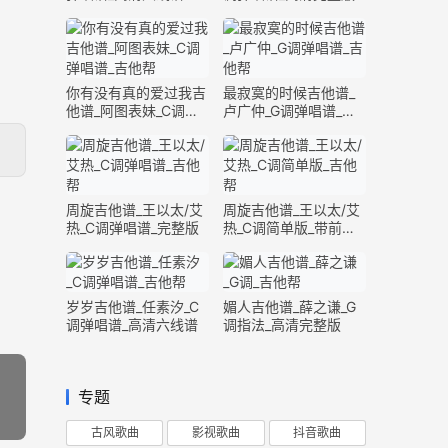
你有没有真的爱过我吉
最寂寞的时候吉他谱_
他谱_阿图表妹_C调弹
卢广仲_G调弹唱谱_高
唱谱_完整版
清六线谱
周旋吉他谱_王以太/艾
周旋吉他谱_王以太/艾
热_C调弹唱谱_完整版
热_C调简单版_带前奏
间奏
岁岁吉他谱_任素汐_C
媚人吉他谱_薛之谦_G
调弹唱谱_高清六线谱
调指法_高清完整版
专题
古风歌曲
影视歌曲
抖音歌曲