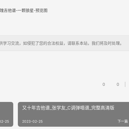
瑰吉他谱-一颗狼星-预览图
狗，仅供学习交流，如侵犯了您的合法权益，请联系本站，我们将及时处理。
0
0
又十年吉他谱_张学友_C调弹唱谱_完整高清版
02-25
2023-02-25
下一篇