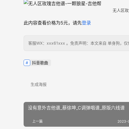
无人区玫
此内容查看价格为
5
元，请先
登录
客服WX：xxx61xxx 。免责声明：本文来自 单身
抖音歌曲
生成海报
没有意外吉他谱_蔡徐坤_C调弹唱谱_原版六线谱
上一篇
2023-