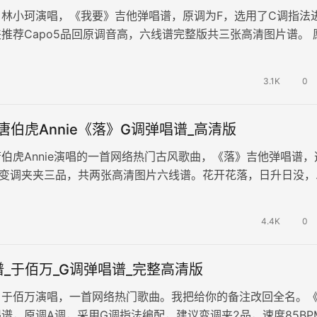
，林小珂演唱，《我要》吉他弹唱谱，原调为F，选用了C调指法
推荐Capo5品回原调音高，六线谱完整版共三张高清图片谱。 
生的艰难险阻，愿你一直…
3.1K
0
唐伯虎Annie《落》G调弹唱谱_高清版
伯虎Annie演唱的一首网络热门古风歌曲，《落》吉他弹唱谱，
，变调夹夹三品，共两张高清图片六线谱。花开花落，日升日没，
轮回，是岁月的流转。每一朵…
4.4K
0
_于佰万_G调弹唱谱_完整高清版
，于佰万演唱，一首网络热门歌曲。我把给你的备注改回全名。
谱，原调A调，采用G调指法编配，建议变调夹2品，速度85BP