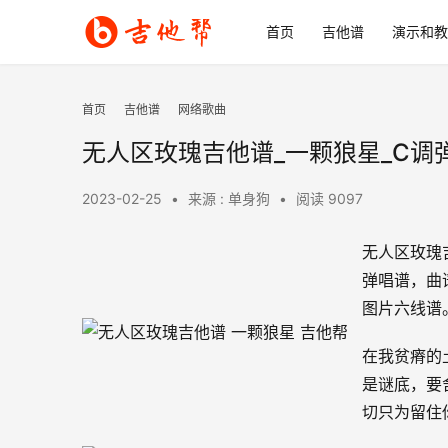
首页
吉他谱
演示和教
首页
吉他谱
网络歌曲
无人区玫瑰吉他谱_一颗狼星_C调
2023-02-25
•
来源 : 单身狗
•
阅读 9097
无人区玫瑰
弹唱谱，曲
图片六线谱
在我贫瘠的
是谜底，要
切只为留住