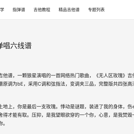
学
指弹谱
吉他教程
精品吉他谱
专题列表
弹唱六线谱
吉他谱，一颗狼星演唱的一首网络热门歌曲，《无人区玫瑰》吉
谱原调为bE，采用C调和弦指法，变调夹三品，完整版共四张高
。
土地上，你是最后一支玫瑰。悸动是谜题，装进了我的身体，伤
舍得才能有取。压抑，是我望眼欲穿的一个你，心意，是我焚毁
你。