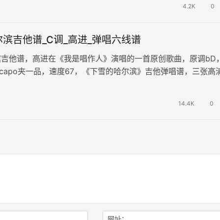
4.2K
0
滨吉他谱_C调_高进_弹唱六线谱
滨吉他谱，高进在《我是唱作人》演唱的一首原创歌曲，原调bD
capo夹一品，速度67，《下雪的哈尔滨》吉他弹唱谱，三张高
下雪的哈尔滨是水晶的…
14.4K
0
网址：