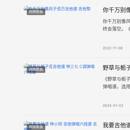
你千万别像
网络歌曲
你千万别像
终会落空。《
调为B转C调
2022-11-08
野草与栀子
网络歌曲
《野草与栀
弹唱谱，选用
谱例。流过
2024-01-02
我要吉他谱
网络歌曲