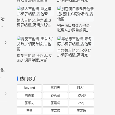
版
梦始
媚人吉他谱_薛之谦_G
调弹唱谱_高清六线谱
原
别在伤口撒盐吉他谱_
张惠妹_C调带前奏_完
整版
0
再想想吉他谱_宋冬野
_G调弹唱谱_高清完整
周旋吉他谱_王以太/艾
版
热_C调简单版_带前奏
间奏
吉他
图片
热门歌手
Beyond
五月天
刘大壮
0
周杰伦
孙燕姿
宋冬野
张学友
张震岳
朴树
李健
李宗盛
李荣浩