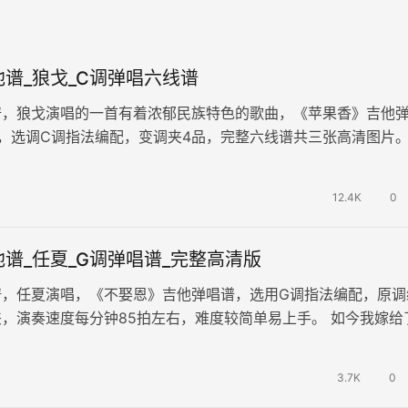
谱_狼戈_C调弹唱六线谱
谱，狼戈演唱的一首有着浓郁民族特色的歌曲，《苹果香》吉他
，选调C调指法编配，变调夹4品，完整六线谱共三张高清图片。
新疆地域特色音乐素材，极具…
12.4K
0
谱_任夏_G调弹唱谱_完整高清版
谱，任夏演唱，《不娶恩》吉他弹唱谱，选用G调指法编配，原调
，演奏速度每分钟85拍左右，难度较简单易上手。 如今我嫁给
感谢你当年的不娶之恩。现在我…
3.7K
0