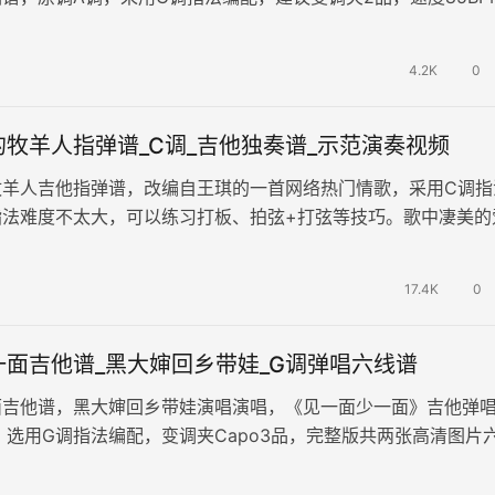
单易上手。 我把给你的…
4.2K
0
牧羊人指弹谱_C调_吉他独奏谱_示范演奏视频
牧羊人吉他指弹谱，改编自王琪的一首网络热门情歌，采用C调指
指法难度不太大，可以练习打板、拍弦+打弦等技巧。歌中凄美的
感莫名，闻歌生情共鸣。 《可…
17.4K
0
一面吉他谱_黑大婶回乡带娃_G调弹唱六线谱
面吉他谱，黑大婶回乡带娃演唱演唱，《见一面少一面》吉他弹
，选用G调指法编配，变调夹Capo3品，完整版共两张高清图片
声深情地唱出了对亲人相聚时…