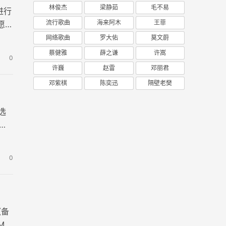
林俊杰
梁静茹
毛不易
进行
流行歌曲
海来阿木
王菲
愿你
网络歌曲
罗大佑
莫文蔚
蔡健雅
薛之谦
许嵩
0
许巍
赵雷
邓丽君
邓紫棋
陈奕迅
隔壁老樊
选
这
0
《备
M，