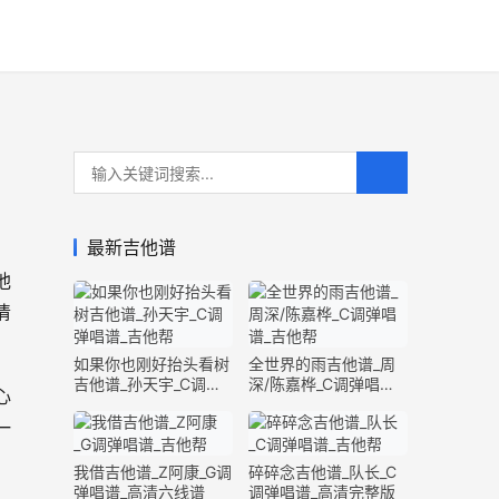
最新吉他谱
他
清
如果你也刚好抬头看树
全世界的雨吉他谱_周
吉他谱_孙天宇_C调弹
深/陈嘉桦_C调弹唱谱_
心
唱谱_完整版
完整版
一
我借吉他谱_Z阿康_G调
碎碎念吉他谱_队长_C
弹唱谱_高清六线谱
调弹唱谱_高清完整版