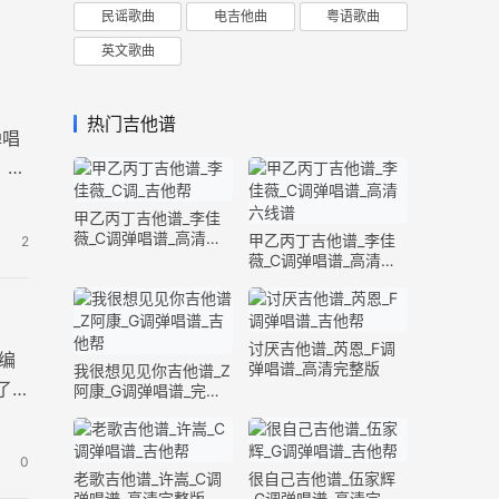
民谣歌曲
电吉他曲
粤语歌曲
英文歌曲
热门吉他谱
弹唱
 曲
甲乙丙丁吉他谱_李佳
薇_C调弹唱谱_高清六
甲乙丙丁吉他谱_李佳
2
线谱
薇_C调弹唱谱_高清六
线谱
讨厌吉他谱_芮恩_F调
编
弹唱谱_高清完整版
我很想见见你吉他谱_Z
了
阿康_G调弹唱谱_完整
版
0
老歌吉他谱_许嵩_C调
很自己吉他谱_伍家辉
弹唱谱_高清完整版
_G调弹唱谱_高清完整