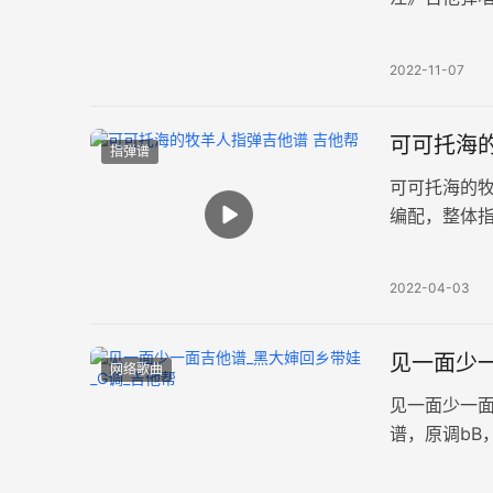
演奏难度较简
2022-11-07
可可托海的
指弹谱
可可托海的
编配，整体
情故事让人伤
2022-04-03
见一面少
网络歌曲
见一面少一
谱，原调bB
谱。质朴歌