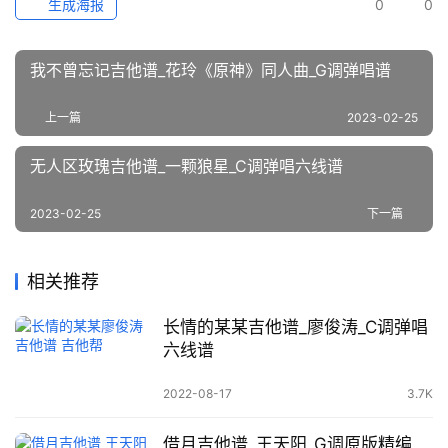
生成海报
0
0
我不曾忘记吉他谱_花玲《原神》同人曲_G调弹唱谱
上一篇
2023-02-25
无人区玫瑰吉他谱_一颗狼星_C调弹唱六线谱
2023-02-25
下一篇
相关推荐
长情的某某吉他谱_廖俊涛_C调弹唱
六线谱
2022-08-17
3.7K
借月吉他谱_王天阳_G调原版精编_