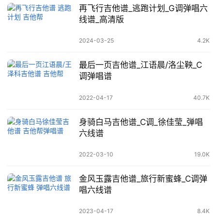
再飞行吉他谱_逃跑计划_G调弹唱六
线谱_高清版
2024-03-25
4.2K
最后一页吉他谱_江语晨/洛尘鞅_C
调弹唱谱
2022-04-17
40.7K
身骑白马吉他谱_C调_徐佳莹_弹唱
六线谱
2022-03-10
19.0K
金风玉露吉他谱_旅行新蜜蜂_C调弹
唱六线谱
2023-04-17
8.4K