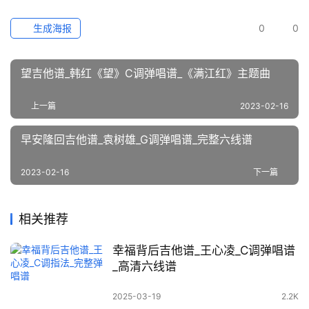
生成海报
0
0
望吉他谱_韩红《望》C调弹唱谱_《满江红》主题曲
上一篇
2023-02-16
早安隆回吉他谱_袁树雄_G调弹唱谱_完整六线谱
2023-02-16
下一篇
相关推荐
幸福背后吉他谱_王心凌_C调弹唱谱
_高清六线谱
2025-03-19
2.2K