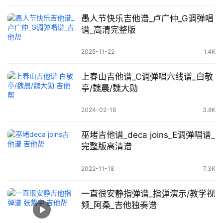
愚人节快乐吉他谱_卢广仲_G调弹唱
谱_高清完整版
2025-11-22
1.4K
上春山吉他谱_C调弹唱六线谱_白敬
亭/魏晨/魏大勋
2024-02-18
3.8K
巫堵吉他谱_deca joins_E调弹唱谱_
完整版高清谱
2022-11-18
7.3K
一直很安静指弹谱_指弹演示/教学视
频_阿桑_吉他独奏谱