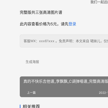
我们一起远
完整版共三张高清图片谱
此内容查看价格为
5
元，请先
登录
客服WX：xxx61xxx 。免责声明：本文来自 珺妹
生成海报
真的不快乐吉他谱_李飘飘_C调弹唱谱_完整高清
上一篇
2022-
相关推荐