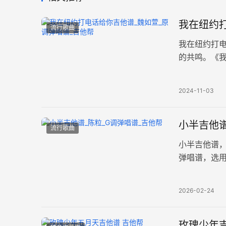
我在纽约打
流行歌曲
我在纽约打
的共鸣。《
整版共3张图
2024-11-03
小半吉他谱
流行歌曲
小半吉他谱
弹唱谱，选
忐忑、卑微
2026-02-24
玫瑰少年吉