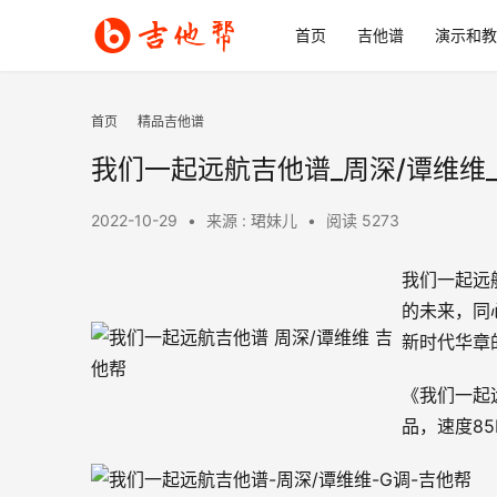
首页
吉他谱
演示和教
首页
精品吉他谱
我们一起远航吉他谱_周深/谭维维
2022-10-29
•
来源 : 珺妹儿
•
阅读 5273
我们一起远
的未来，同
新时代华章
《我们一起
品，速度8