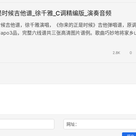
时候吉他谱_徐千雅_C调精编版_演奏音频
时候吉他谱，徐千雅演唱，《你来的正是时候》吉他弹唱谱，原
Capo3品，完整六线谱共三张高清图片谱例。歌曲巧妙地将家乡
融为一体，将江南山城的翠绿…
2.8K
0
网址：