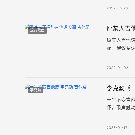
2022-05-28
愿某人吉他
流行歌曲
愿某人吉他
配，建议变调
图片谱。 愿
2023-01-02
李克勤《
李克勤
一生不变吉
怀，歌声触动
调和弦指法编
2023-01-17