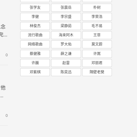
张学友
张震岳
朴树
李健
李宗盛
李荣浩
林俊杰
梁静茹
毛不易
思念
完
流行歌曲
海来阿木
王菲
网络歌曲
罗大佑
莫文蔚
蔡健雅
薛之谦
许嵩
0
许巍
赵雷
邓丽君
邓紫棋
陈奕迅
隔壁老樊
吉他
的
0