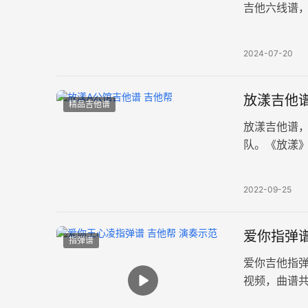
吉他六线谱
图片谱例。
2024-07-20
放漾吉他谱
精品吉他谱
放漾吉他谱
队。《放漾》
度85BPM
2022-09-25
爱你指弹谱
指弹谱
爱你吉他指
视频，曲谱共
示，可以用拍