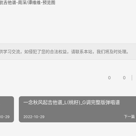
航吉他谱-周深/谭维维-预览图
儿，仅供学习交流，如侵犯了您的合法权益，请联系本站，我们将及时处理。
0
0
版
一念秋风起吉他谱_L(桃籽)_G调完整版弹唱谱
10-29
2022-10-29
下一篇