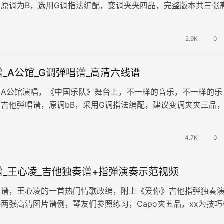
，原调为B，选用G调指法编配，变调夹夹四品，完整版本共三张
一首深情之作，歌曲展现…
2.9K
0
_A公馆_G调弹唱谱_高清六线谱
，A公馆演唱，《中国乐队》舞台上，不一样的音乐，不一样的乐
吉他弹唱谱，原调bB，采用G调指法编配，建议变调夹夹三品
，演奏较简单易上手。 歌中有…
4.7K
0
_王心凌_吉他独奏谱+指弹演奏示范视频
弹谱，王心凌的一首热门情歌改编，附上《爱你》吉他指弹独奏
两张高清图片谱例，琴友们参照练习，Capo夹五品，xx为技巧
弦或者am，也可以不管直…