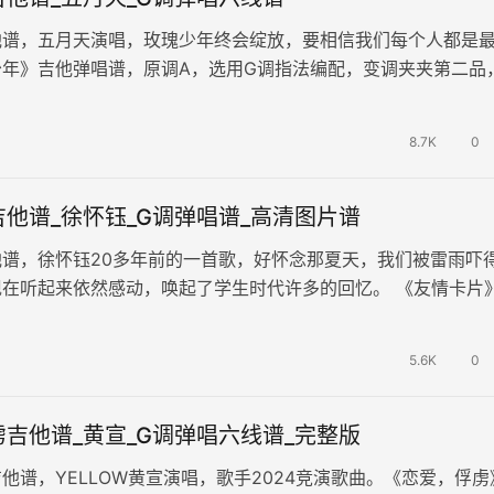
他谱，五月天演唱，玫瑰少年终会绽放，要相信我们每个人都是
少年》吉他弹唱谱，原调A，选用G调指法编配，变调夹夹第二品
清图片谱例。 世界太喧嚣，…
8.7K
0
他谱_徐怀钰_G调弹唱谱_高清图片谱
谱，徐怀钰20多年前的一首歌，好怀念那夏天，我们被雷雨吓
现在听起来依然感动，唤起了学生时代许多的回忆。 《友情卡片
配扒谱采用原调G调指法，…
5.6K
0
吉他谱_黄宣_G调弹唱六线谱_完整版
他谱，YELLOW黄宣演唱，歌手2024竞演歌曲。《恋爱，俘虏