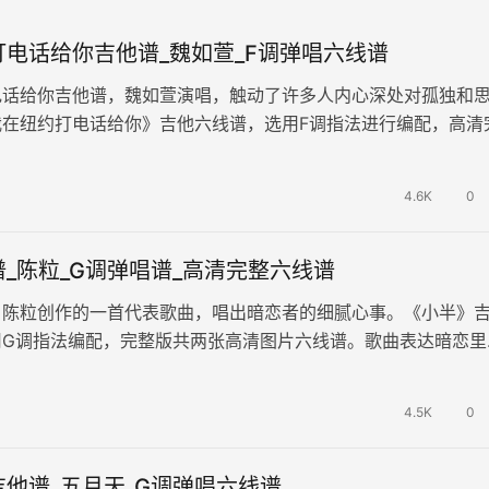
电话给你吉他谱_魏如萱_F调弹唱六线谱
电话给你吉他谱，魏如萱演唱，触动了许多人内心深处对孤独和
我在纽约打电话给你》吉他六线谱，选用F调指法进行编配，高清
片谱例。一首情感真挚的歌曲，…
4.6K
0
_陈粒_G调弹唱谱_高清完整六线谱
，陈粒创作的一首代表歌曲，唱出暗恋者的细腻心事。《小半》
用G调指法编配，完整版共两张高清图片六线谱。歌曲表达暗恋里
、自我拉扯与不甘，传递清醒沉沦…
4.5K
0
他谱_五月天_G调弹唱六线谱