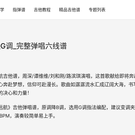
学
指弹谱
吉他教程
精品吉他谱
专题列表
_G调_完整弹唱六线谱
航吉他谱，周深/谭维维/刘和刚/路滨琪演唱，这首歌献给即将奔
心奔赴梦想，信仰可赴漫长。歌曲如潺潺流水汇成辽阔大海，书
的决心和力量！
远航》吉他弹唱谱，原调降B调，选用G调指法编配，建议变调夹
5BPM，演奏较简单易上手。