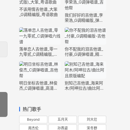
不该用情吉他谱_大笨
_G调精编版_粤语歌曲
我们好好的吉他谱_李
荣浩_G调精编版_弹唱
六线谱
落单恋人吉他谱_零一
你不配我的泪吉他谱_
九零贰_C调精编版_弹
付豪_G调弹唱谱_精编
唱六线谱
版六线谱
明日坐标吉他谱_林俊
别知己吉他谱_海来阿
杰_C调弹唱谱_高清完
木/阿呷拉古/曲比阿且
整版
_G调精编版
热门歌手
Beyond
五月天
刘大壮
周杰伦
孙燕姿
宋冬野