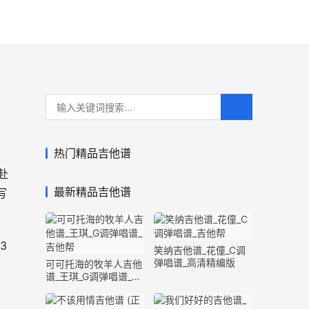
热门精品吉他谱
赴
最新精品吉他谱
写
3
笑纳吉他谱_花僮_C调
弹唱谱_高清精编版
可可托海的牧羊人吉他
谱_王琪_G调弹唱谱_原
版精编