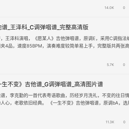
14.0K
0
谱_王泽科_C调弹唱谱_完整高清版
谱，王泽科演唱，《愿某人》吉他弹唱谱，原调E，采用C调指法
夹4品，速度85BPM，演奏难度较简单易上手，完整版共两张
某人你要幸福，没我的精心…
5.7K
0
一生不变》吉他谱_G调弹唱谱_高清图片谱
他谱，李克勤的一首代表粤语歌曲，历经岁月洗礼，不变的往日
人心，老歌依旧经典。 《一生不变》吉他弹唱谱，原调bA，选
配，变调夹Capo夹一品，…
11.3K
0