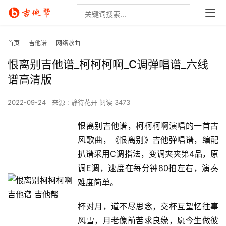
首页
吉他谱
网络歌曲
恨离别吉他谱_柯柯柯啊_C调弹唱谱_六线
谱高清版
2022-09-24
来源 : 静待花开
阅读 3473
恨离别吉他谱，柯柯柯啊演唱的一首古
风歌曲，《恨离别》吉他弹唱谱，编配
扒谱采用C调指法，变调夹夹第4品，原
调E调，速度在每分钟80拍左右，演奏
难度简单。
杯对月，道不尽思念，交杯互望忆往事
风雪，月老像前苦求良缘，愿今生做彼