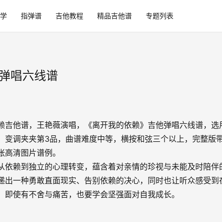
学
指弹谱
吉他教程
精品吉他谱
专题列表
_弹唱六线谱
赖吉他谱，王艳薇演唱，《离开我的依赖》吉他弹唱六线谱，选
，变调夹夹第3品，曲谱难度中等，横按和弦三个以上，完整版
张高清图片谱例。
从依赖到独立的心理转变，蕴含着对亲情的珍视与未能及时陪伴
递出一种勇敢直面现实、告别依赖的决心，同时也让听众感受到
，即使有不舍与痛苦，也要学会坚强面对自我成长。