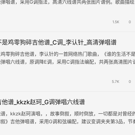
他弹唱谱，采用G调指法，高清六线谱共两张图片谱例。歌曲描绘
漠与失落，传递出一种在爱情中受…
1.5K
0
是鸡零狗碎吉他谱_C调_李认针_高清弹唱谱
是鸡零狗碎吉他谱，李认针的一首网络热门歌曲，《谁的生活不
他弹唱六线谱，原调降E调，采用C调指法编配，共两张高清图片
狗碎的生活，还是相濡以沫的…
5.7K
0
他谱_kkzk赵珂_G调弹唱六线谱
谱，kkzk赵珂演唱，，故事倒叙，顺时倒放，一切都是对曾经
倒叙》吉他弹唱谱，采用G调和弦编配，建议变调夹夹第3品，节
奏速度大概95拍每分钟，…