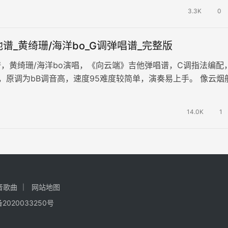
3.3K
0
谱_黄绮珊/海洋bo_G调弹唱谱_完整版
，黄绮珊/海洋bo演唱，《向云端》吉他弹唱谱，C调指法编配
，原调为bB调音高，速度95难度较简单，演奏易上手。 像云烟
，漫长等待了多少个孤…
14.0K
1
音歌曲
网站地图
备2020033250号