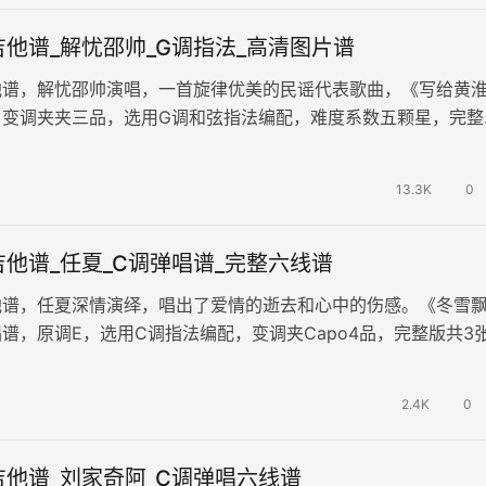
他谱_解忧邵帅_G调指法_高清图片谱
他谱，解忧邵帅演唱，一首旋律优美的民谣代表歌曲，《写给黄
，变调夹夹三品，选用G调和弦指法编配，难度系数五颗星，完整
片谱。 我们都会经历那些不可…
13.3K
0
他谱_任夏_C调弹唱谱_完整六线谱
他谱，任夏深情演绎，唱出了爱情的逝去和心中的伤感。《冬雪
谱，原调E，选用C调指法编配，变调夹Capo4品，完整版共3
谱。歌曲情感深沉，旋律凄美…
2.4K
0
他谱_刘家奇阿_C调弹唱六线谱