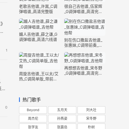
老歌吉他谱_许嵩_C调
很自己吉他谱_伍家辉
弹唱谱_高清完整版
_G调弹唱谱_高清完整
版
淮》
版
媚人吉他谱_薛之谦_G
调弹唱谱_高清六线谱
别在伤口撒盐吉他谱_
张惠妹_C调带前奏_完
整版
1
再想想吉他谱_宋冬野
_G调弹唱谱_高清完整
周旋吉他谱_王以太/艾
版
热_C调简单版_带前奏
飘
间奏
张高
热门歌手
0
Beyond
五月天
刘大壮
周杰伦
孙燕姿
宋冬野
张学友
张震岳
朴树