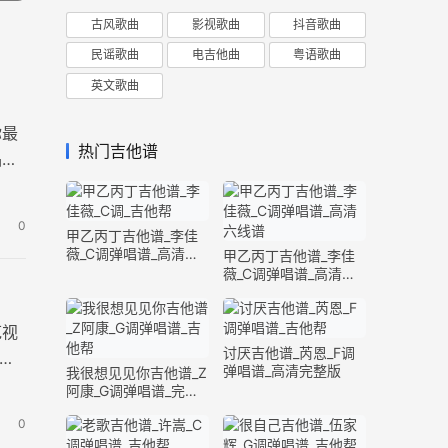
古风歌曲
影视歌曲
抖音歌曲
民谣歌曲
电吉他曲
粤语歌曲
英文歌曲
你最
热门吉他谱
品，
0
甲乙丙丁吉他谱_李佳
薇_C调弹唱谱_高清六
甲乙丙丁吉他谱_李佳
线谱
薇_C调弹唱谱_高清六
线谱
范视
讨厌吉他谱_芮恩_F调
共3
弹唱谱_高清完整版
我很想见见你吉他谱_Z
阿康_G调弹唱谱_完整
版
0