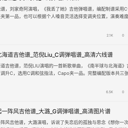
他谱，刘家奇阿演唱，《我丢了她》吉他弹唱谱，编配制谱采用C
夹夹第一品，也可以根据个人嗓音灵活选择变调夹位置，演奏难
的她，是否已经找到了她的另一半…
2.1K
0
海道吉他谱_范倪Liu_C调弹唱谱_高清六线谱
道吉他谱，范倪LIU演唱的一首新歌单曲，《南半球与北海道》
调升C，选用C调和弦指法，Capo夹一品。完整编配版本共三
。 总有人会带着那颗热…
6.5K
0
一阵风吉他谱_大潞_G调弹唱谱_高清图片谱
一阵风吉他谱，大潞演唱，诉说了失恋后的孤独与思念《想你一