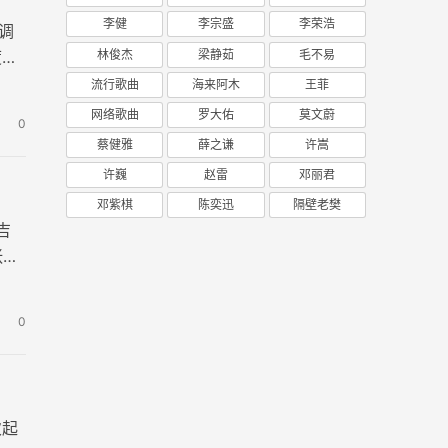
李健
李宗盛
李荣浩
调
林俊杰
梁静茹
毛不易
度简
流行歌曲
海来阿木
王菲
网络歌曲
罗大佑
莫文蔚
0
蔡健雅
薛之谦
许嵩
许巍
赵雷
邓丽君
邓紫棋
陈奕迅
隔壁老樊
吉
张高
0
次起