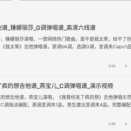
谱_锤娜丽莎_G调弹唱谱_高清六线谱
谱，锤娜丽莎演唱，一首网络热门歌曲，是不是我太笨，给不了
《我太笨》吉他弹唱谱，原调bA调，选调G调，变调夹Capo1
谱完整版共三张谱例。 …
6.6K
0
疯的想吉他谱_燕宝儿_C调弹唱谱_演示视频
疯的想吉他谱，燕宝儿演唱，《我曾经发了疯的想》吉他弹唱示
C调指法编配，原调变调夹1品，男生建议变调夹4品，完整编配
歌曲唱出了失恋后的痛苦与挣…
2.8K
0