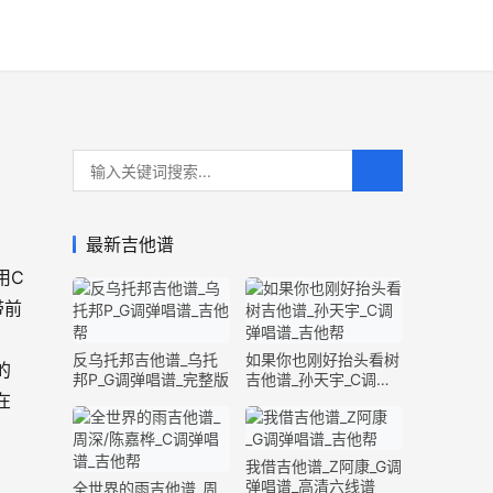
最新吉他谱
用C
带前
反乌托邦吉他谱_乌托
如果你也刚好抬头看树
的
邦P_G调弹唱谱_完整版
吉他谱_孙天宇_C调弹
在
唱谱_完整版
我借吉他谱_Z阿康_G调
弹唱谱_高清六线谱
全世界的雨吉他谱_周