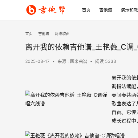
首页
吉他谱
演示和教
首页
吉他谱
网络歌曲
离开我的依赖吉他谱_王艳薇_C调
2025-08-17
•
来源 : 四米曲谱
•
阅读 5333
离开我的依
调指法编配
奏间奏共两
歌曲表达了
自责。它传
成长过程中