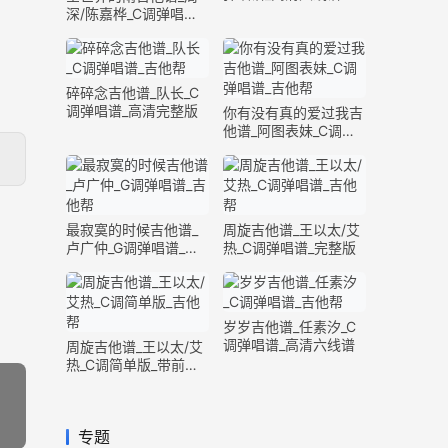
深/陈嘉桦_C调弹唱谱_
完整版
碎碎念吉他谱_队长_C
调弹唱谱_高清完整版
你有没有真的爱过我吉
他谱_阿图表妹_C调弹
唱谱_完整版
最寂寞的时候吉他谱_
周旋吉他谱_王以太/艾
卢广仲_G调弹唱谱_高
热_C调弹唱谱_完整版
清六线谱
岁岁吉他谱_任素汐_C
调弹唱谱_高清六线谱
周旋吉他谱_王以太/艾
热_C调简单版_带前奏
间奏
专题