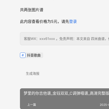
共两张图片谱
此内容查看价格为
5
元，请先
登录
客服WX：xxx61xxx 。免责声明：本文来自 四米
抖音歌曲
生成海报
梦里的你吉他谱_金钰双双_C调弹唱谱_高清完整
上一篇
2025-