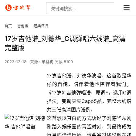
首页
吉他谱
经典怀旧
17岁吉他谱_刘德华_C调弹唱六线谱_高清
完整版
2023-12-18
来源 : 单身狗
阅读 5100
17岁吉他谱，刘德华演唱，这首歌是华
仔的自传，陪伴着他也陪伴着我们。
《17岁》吉他弹唱谱，原调F，选用C调
指法，变调夹夹Capo5品，完整六线谱
共三张高清图片谱例。
这首歌以直白的方式诉说了刘德华从刚
刚踏入娱乐圈的青涩时刻，到最终成为
巨星的漫漫历程。歌曲通过述说他在初