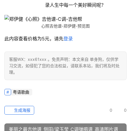
录人生中每一个美好瞬间呢？
心照吉他谱-郑伊健-预览图
此内容查看价格为
5
元，请先
登录
客服WX：xxx61xxx 。免责声明：本文来自 单身狗，仅供学
习交流，如侵犯了您的合法权益，请联系本站，我们将及时处
理。
粤语歌曲
生成海报
0
0
美丽之最吉他谱_侧田/梁玉莹_C调弹唱谱_高清图片谱