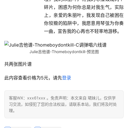
碎片，困惑为何你总是对我生气，实际
上，亲爱的朱丽叶，我发现自己被困在
你狡猾的陷阱中，我愿意用琴弦为你奏
一曲，宣告我的心再也不轻率地游移。
Julie吉他谱-Thomeboydontkill-预览图
共两张图片谱
此内容查看价格为
5
元，请先
登录
客服WX：xxx61xxx 。免责声明：本文来自 珺妹儿，仅供学
习交流，如侵犯了您的合法权益，请联系本站，我们将及时处
理。