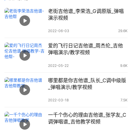
老街吉他谱_李荣浩_G调原版_弹唱
演示视频
2022-06-03
29.6K
爱的飞行日记吉他谱_周杰伦_吉他
弹唱演示/教学视频
2022-05-22
9.6K
哪里都是你吉他谱_队长_C调中级版
_弹唱演示/教学视频
2022-03-18
7.5K
一千个伤心的理由吉他谱_张学友_C
调弹唱谱_吉他教学视频