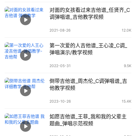
对面的女孩看过来吉他谱_任贤齐_C
调弹唱谱_吉他教学视频
2021-08-26
12.0K
第一次爱的人吉他谱_王心凌_C调_
弹唱演示/教学视频
2022-05-31
9.5K
倒带吉他谱_周杰伦_C调弹唱谱_吉
他教学视频
2023-10-26
15.4K
如愿吉他谱_王菲_我和我的父辈主
题曲_弹唱示范视频