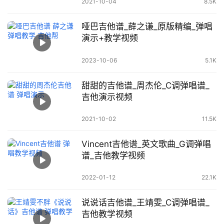
2021-10-04
8.5K
哑巴吉他谱_薛之谦_原版精编_弹唱
演示+教学视频
2023-10-06
5.1K
甜甜的吉他谱_周杰伦_C调弹唱谱_
吉他演示视频
2021-10-02
11.5K
Vincent吉他谱_英文歌曲_G调弹唱
谱_吉他教学视频
2022-01-12
22.1K
说说话吉他谱_王靖雯_C调弹唱谱_
吉他教学视频