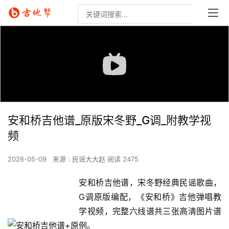
安和桥吉他谱_原版宋冬野_G调_附教学视
频
2026-05-09
来源 : 民谣大大赵
阅读 2475
安和桥吉他谱，宋冬野经典民谣歌曲，
G调原版编配，《安和桥》吉他弹唱教
学视频，完整六线谱共三张高清图片谱
例。