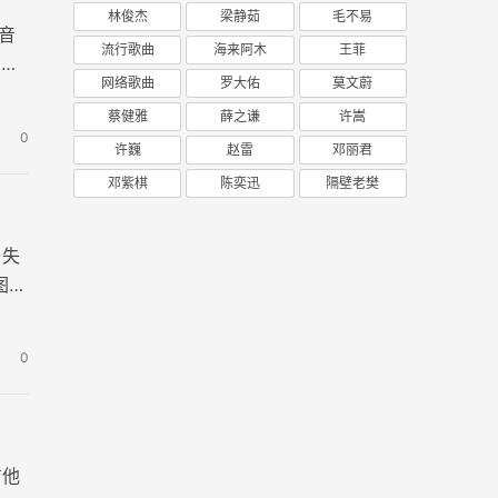
林俊杰
梁静茹
毛不易
音
流行歌曲
海来阿木
王菲
约
网络歌曲
罗大佑
莫文蔚
蔡健雅
薛之谦
许嵩
0
许巍
赵雷
邓丽君
邓紫棋
陈奕迅
隔壁老樊
与失
图片
0
吉他