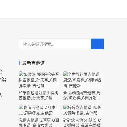
最新吉他谱
台
曲谱
如果你也刚好抬头看树
全世界的雨吉他谱_周
去
吉他谱_孙天宇_C调弹
深/陈嘉桦_C调弹唱谱_
唱谱_完整版
完整版
我借吉他谱_Z阿康_G调
碎碎念吉他谱_队长_C
弹唱谱_高清六线谱
调弹唱谱_高清完整版