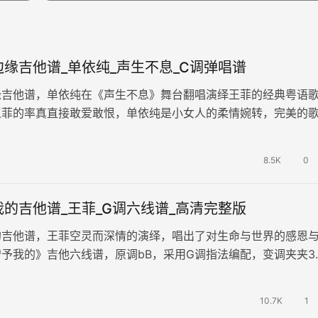
缘吉他谱_单依纯_声生不息_C调弹唱谱
缘吉他谱，单依纯在《声生不息》舞台翻唱演绎王菲的经典粤语
王菲的率真直接敢爱敢恨，单依纯是小女人的柔情婉转，完美的
处的转音，将情绪汹涌又细腻的传达…
8.5K
0
的吉他谱_王菲_G调六线谱_高清完整版
的吉他谱，王菲空灵而深情的演绎，唱出了对生命与世界的感恩
予我的》吉他六线谱，原调bB，采用G调指法编配，变调夹夹3
版共3张图片谱。歌曲情感温暖…
10.7K
1