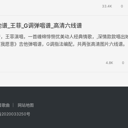
33.4K
0
谱_王菲_G调弹唱谱_高清六线谱
，王菲演唱，一首缠绵悱恻优美动人经典情歌，,深情款款唱出
我愿意》吉他弹唱谱，G调指法编配，共两张高清图片六线谱。
衰的旋律，我愿意这三个字，…
4.8K
0
音歌曲
网站地图
备2020033250号