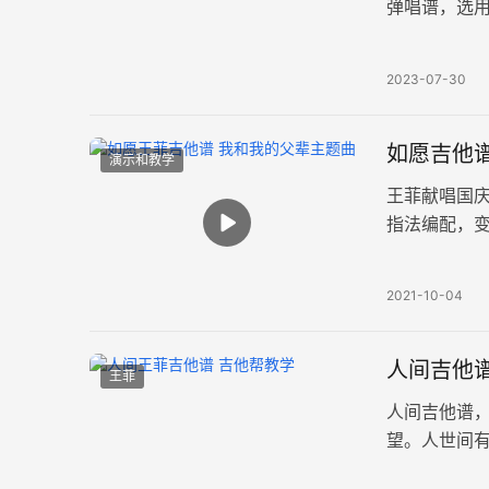
弹唱谱，选用
雅致的曲调
2023-07-30
如愿吉他谱
演示和教学
王菲献唱国
指法编配，
频，同学们
2021-10-04
人间吉他谱
王菲
人间吉他谱
望。人世间
美好的天空