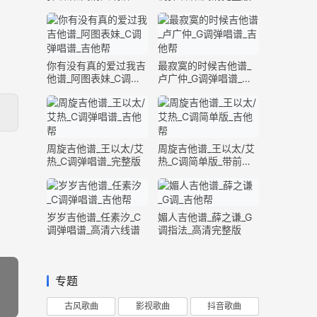
你有没有真的爱过我吉
最寂寞的时候吉他谱_
他谱_阿图表妹_C调弹
卢广仲_G调弹唱谱_高
唱谱_完整版
清六线谱
周旋吉他谱_王以太/艾
周旋吉他谱_王以太/艾
热_C调弹唱谱_完整版
热_C调简单版_带前奏
间奏
岁岁吉他谱_任素汐_C
媚人吉他谱_薛之谦_G
调弹唱谱_高清六线谱
调指法_高清完整版
专题
古风歌曲
影视歌曲
抖音歌曲