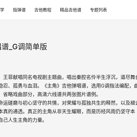
学
指弹谱
吉他教程
精品吉他谱
专题列表
谱_G调简单版
，王菲献唱同名电视剧主题曲，唱出秦腔名伶半生浮沉，道尽舞
隐忍、孤勇与血泪。《主角》吉他弹唱谱，选用G调指法编配，
，省略戏曲部分，高清六线谱共两张图片谱例。
命运磋磨与初心坚守的共情，对荣耀与孤独共生的释然，以及褪
本真的通透。真正的主角从非天生耀眼，而是历经风雨仍坚守本
自己人生主角的力量。