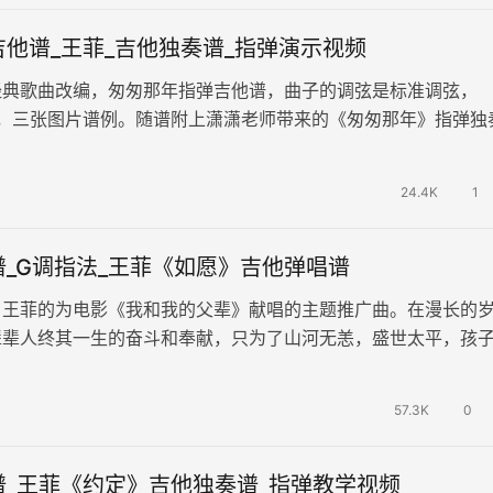
他谱_王菲_吉他独奏谱_指弹演示视频
经典歌曲改编，匆匆那年指弹吉他谱，曲子的调弦是标准调弦，
品，三张图片谱例。随谱附上潇潇老师带来的《匆匆那年》指弹独
们参照演示练习。吉他帮整理更新。…
24.4K
1
_G调指法_王菲《如愿》吉他弹唱谱
，王菲的为电影《我和我的父辈》献唱的主题推广曲。在漫长的
辈辈人终其一生的奋斗和奉献，只为了山河无恙，盛世太平，孩
愿你心之所念，皆如愿。 《如…
57.3K
0
谱_王菲《约定》吉他独奏谱_指弹教学视频