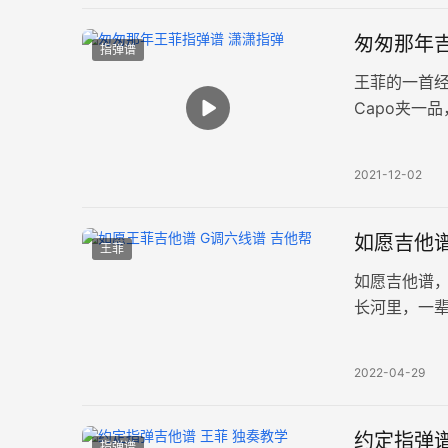
匆匆那年吉
指弹谱
王菲的一首
Capo夹一
视频，琴友
2021-12-02
如愿吉他谱
王菲
如愿吉他谱
长河里，一
能安睡梦乡。
2022-04-29
约定指弹
指弹谱