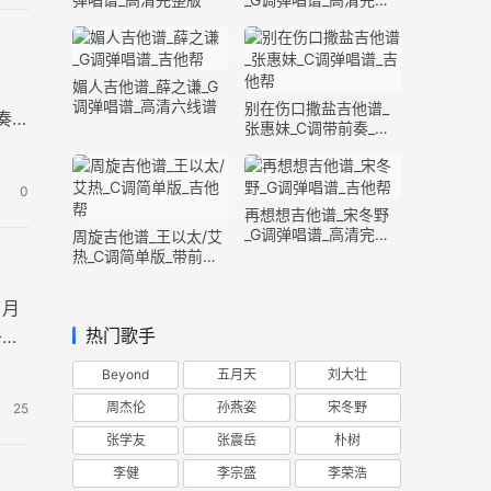
版
媚人吉他谱_薛之谦_G
调弹唱谱_高清六线谱
别在伤口撒盐吉他谱_
奏
张惠妹_C调带前奏_完
整版
0
再想想吉他谱_宋冬野
_G调弹唱谱_高清完整
周旋吉他谱_王以太/艾
版
热_C调简单版_带前奏
间奏
岁月
热门歌手
子们
Beyond
五月天
刘大壮
周杰伦
孙燕姿
宋冬野
25
张学友
张震岳
朴树
李健
李宗盛
李荣浩