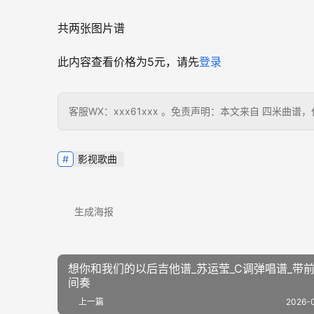
共两张图片谱
此内容查看价格为
5
元，请先
登录
客服WX：xxx61xxx 。免责声明：本文来自 四米
影视歌曲
生成海报
想你和我们的以后吉他谱_苏运莹_C调弹唱谱_带
间奏
上一篇
2026-