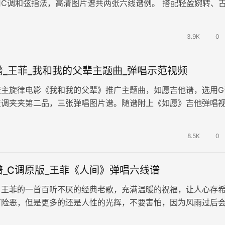
C调和弦指法，高清图片谱共两张六线谱例。 搭配轻盈婉转、
，在粤语唱腔中诠释了同心共情…
3.9K
0
_王菲_我和我的父辈主题曲_弹唱示范视频
庆主旋律电影《我和我的父辈》推广主题曲，如愿吉他谱，选用G
变调夹夹第二品，三张弹唱图片谱。随谱附上《如愿》吉他弹唱
参照示范学习。空灵深情的歌声，极…
8.5K
0
_C调原版_王菲《人间》弹唱六线谱
，王菲的一首百听不厌的经典老歌，充满温暖的祝福，让人心存
有险恶，但是更多的还是人性的光辉，不要害怕，因为风雨过后
，希望每个人都能不放弃，面对困难…