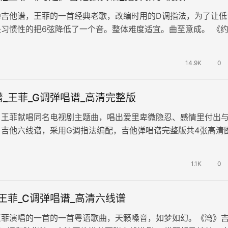
弹吉他谱，王菲的一首经典老歌，改编时用的D调指法，为了让低
习惯性的把6弦降低了一个音。整体难度适宜。曲至意成。 《
谱+演示教学视频，教学时长：…
14.9K
0
_王菲_G调弹唱谱_高清完整版
，王菲献唱同名电视剧主题曲，唱出爱里卑微隐忍、感情里付出
》吉他六线谱，采用G调指法编配，吉他弹唱谱完整版共4张高清
表达在亲密关系中隐忍退让、自…
1.1K
0
王菲_C调弹唱谱_高清六线谱
王菲演唱的一首的一首粤语歌曲，天籁嗓音，如梦如幻。《湾》