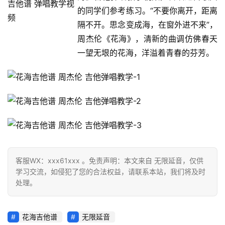
的同学们参考练习。“不要你离开，距离
隔不开。思念变成海，在窗外进不来”，
周杰伦《花海》，清新的曲调仿佛春天
一望无垠的花海，洋溢着青春的芬芳。
客服WX：xxx61xxx 。免责声明：本文来自 无限延音，仅供
学习交流，如侵犯了您的合法权益，请联系本站，我们将及时
处理。
花海吉他谱
无限延音