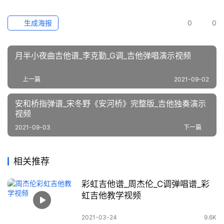
生成海报
0
0
月半小夜曲吉他谱_李克勤_G调_吉他弹唱演示视频
上一篇
2021-09-02
安和桥指弹谱_宋冬野《安河桥》完整版_吉他独奏演示
视频
2021-09-03
下一篇
相关推荐
彩虹吉他谱_周杰伦_C调弹唱谱_彩
虹吉他教学视频
2021-03-24
9.6K