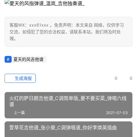
客服WX：xxx61xxx 。免责声明：本文来自 网络，仅供学习
交流，如侵犯了您的合法权益，请联系本站，我们将及时处
理。
夏天的风吉他谱
生成海报
0
0
火红的萨日朗吉他谱_C调简单版_要不要买菜_弹唱六线
谱
上一篇
2021-07-03
萱草花吉他谱_张小斐_C调弹唱谱_你好李焕英插曲