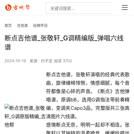
首页
吉他谱
经典怀旧
断点吉他谱_张敬轩_G调精编版_弹唱六线
谱
2024-10-19
来源 : 约不定
阅读 3702
断点吉他谱，张敬轩演唱的经典代表歌
曲，旋律缠绵悱恻，情感细腻，每个音
符都像是心碎的声音。《断点》吉他弹
唱谱，原调bB，选用G调指法带前奏精
编，变调夹Capo3品，完整版共三张高
清图片六线谱。
感情断点无奈，明明一起却不相连。张
敬轩以其独特的温柔嗓音，缓缓吟唱出