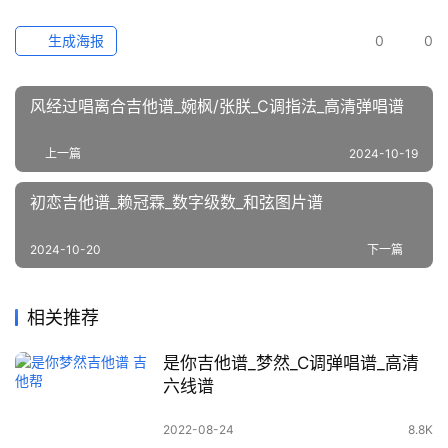
生成海报
0
0
风经过唱离合吉他谱_婉枫/张朕_C调指法_高清弹唱谱
上一篇
2024-10-19
初恋吉他谱_赖冠霖_数字级数_和弦图片谱
2024-10-20
下一篇
相关推荐
是你吉他谱_梦然_C调弹唱谱_高清
六线谱
2022-08-24
8.8K