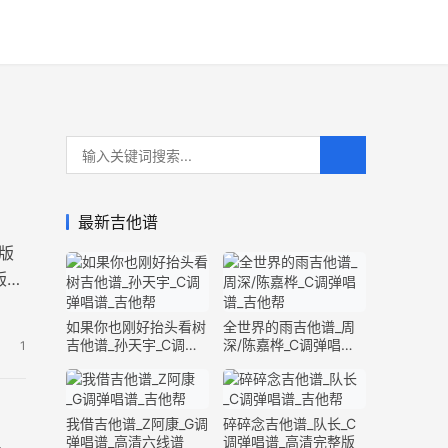
最新吉他谱
版
版
如果你也刚好抬头看树
全世界的雨吉他谱_周
吉他谱_孙天宇_C调弹
深/陈嘉桦_C调弹唱谱_
1
唱谱_完整版
完整版
我借吉他谱_Z阿康_G调
碎碎念吉他谱_队长_C
弹唱谱_高清六线谱
调弹唱谱_高清完整版