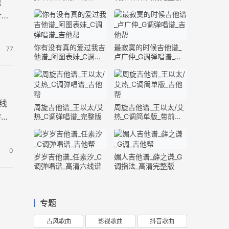
他
合独
你有没有真的爱过我吉
最寂寞的时候吉他谱_
77
他谱_阿图表妹_C调弹
卢广仲_G调弹唱谱_高
唱谱_完整版
清六线谱
线
周旋吉他谱_王以太/艾
周旋吉他谱_王以太/艾
学们
热_C调弹唱谱_完整版
热_C调简单版_带前奏
间奏
0
岁岁吉他谱_任素汐_C
媚人吉他谱_薛之谦_G
调弹唱谱_高清六线谱
调指法_高清完整版
专题
古风歌曲
影视歌曲
抖音歌曲