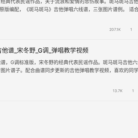
首经典代表民谣作品，关于流浪和爱情的悲伤故事。斑马斑马吉
原版编配，《斑马斑马》吉他弹唱六线谱，三张图片谱例。 适
，无论低吟歌唱还是吉他弹奏，都…
207.1K
1
他谱_宋冬野_G调_弹唱教学视频
他谱，G调标准版，宋冬野的经典代表民谣作品。斑马斑马吉他六
清图片谱子。配合曲谱同步更新的吉他弹唱教学视频，喜欢的同
师的讲解学习起来。伤感的旋律透…
13.7K
1