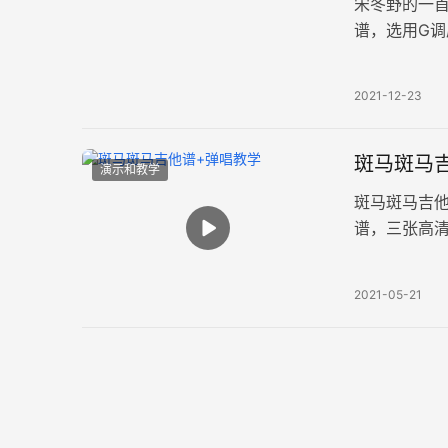
宋冬野的一
谱，选用G调
自静静聆听
2021-12-23
斑马斑马吉
演示和教学
斑马斑马吉
谱，三张高
跟着猴哥老
2021-05-21