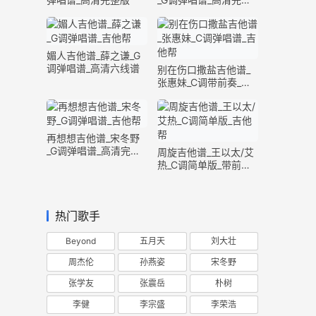
版
媚人吉他谱_薛之谦_G
调弹唱谱_高清六线谱
别在伤口撒盐吉他谱_
张惠妹_C调带前奏_完
整版
再想想吉他谱_宋冬野
_G调弹唱谱_高清完整
周旋吉他谱_王以太/艾
版
热_C调简单版_带前奏
间奏
热门歌手
Beyond
五月天
刘大壮
周杰伦
孙燕姿
宋冬野
张学友
张震岳
朴树
李健
李宗盛
李荣浩