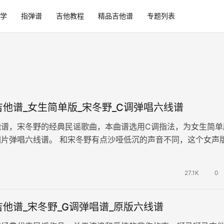
学
指弹谱
吉他教程
精品吉他谱
专题列表
他谱_女生简单版_宋冬野_C调弹唱六线谱
他谱，宋冬野的经典民谣歌曲，本曲谱选用C调指法，为女生简单
图片弹唱六线谱。 和宋冬野有点沙哑低沉的声音不同，这个女声
李智恩还是房东的猫，声音干净…
27.1K
0
他谱_宋冬野_G调弹唱谱_原版六线谱