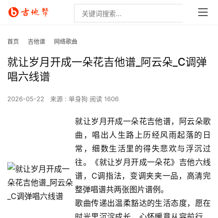
首页
吉他谱
网络歌曲
就让岁月开成一朵花吉他谱_阿云朵_C调弹
唱六线谱
2026-05-22
来源 : 单身狗
阅读 1606
就让岁月开成一朵花吉他谱，阿云朵歌
曲，唱出人生路上历经风雨起落的日
常，细数生活里的得失悲欢与浮沉过
往。《就让岁月开成一朵花》吉他六线
谱，C调指法，变调夹夹一品，高清完
整弹唱谱共两张图片谱例。
歌曲传递出温柔豁达的生活态度，愿在
时光里沉淀成长，心怀暖意从容前行，