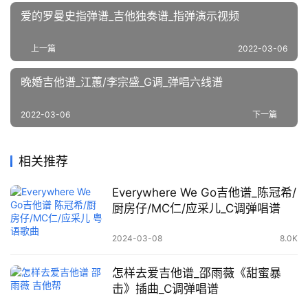
爱的罗曼史指弹谱_吉他独奏谱_指弹演示视频
上一篇
2022-03-06
晚婚吉他谱_江蕙/李宗盛_G调_弹唱六线谱
2022-03-06
下一篇
相关推荐
Everywhere We Go吉他谱_陈冠希/
厨房仔/MC仁/应采儿_C调弹唱谱
2024-03-08
8.0K
怎样去爱吉他谱_邵雨薇《甜蜜暴
击》插曲_C调弹唱谱