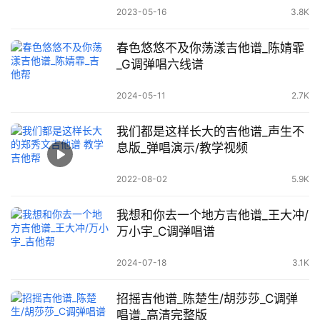
2023-05-16
3.8K
春色悠悠不及你荡漾吉他谱_陈婧霏
_G调弹唱六线谱
2024-05-11
2.7K
我们都是这样长大的吉他谱_声生不
息版_弹唱演示/教学视频
2022-08-02
5.9K
我想和你去一个地方吉他谱_王大冲/
万小宇_C调弹唱谱
2024-07-18
3.1K
招摇吉他谱_陈楚生/胡莎莎_C调弹
唱谱_高清完整版