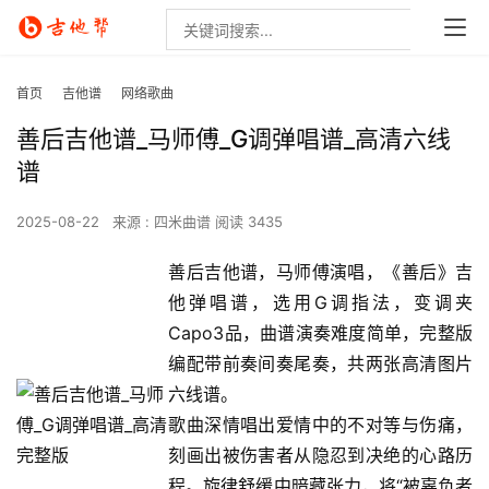
首页
吉他谱
网络歌曲
善后吉他谱_马师傅_G调弹唱谱_高清六线
谱
2025-08-22
来源 : 四米曲谱
阅读 3435
善后吉他谱，马师傅演唱，《善后》吉
他弹唱谱，选用G调指法，变调夹
Capo3品，曲谱演奏难度简单，完整版
编配带前奏间奏尾奏，共两张高清图片
六线谱。
歌曲深情唱出爱情中的不对等与伤痛，
刻画出被伤害者从隐忍到决绝的心路历
程。旋律舒缓中暗藏张力，将“被辜负者