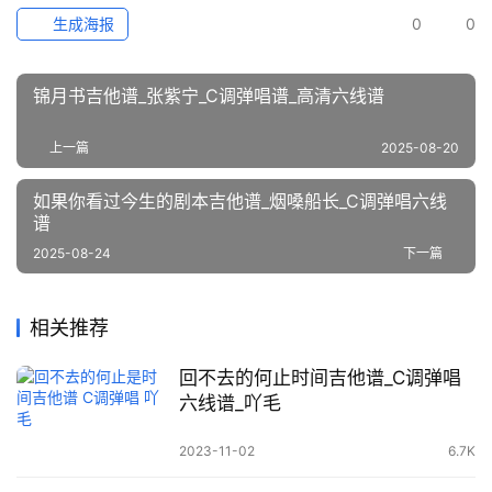
生成海报
0
0
锦月书吉他谱_张紫宁_C调弹唱谱_高清六线谱
上一篇
2025-08-20
如果你看过今生的剧本吉他谱_烟嗓船长_C调弹唱六线
谱
2025-08-24
下一篇
相关推荐
回不去的何止时间吉他谱_C调弹唱
六线谱_吖毛
2023-11-02
6.7K