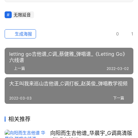
无限延音
生成海报
0
1
letting go吉他谱_C调_蔡健雅_弹唱谱_《Letting Go》
六线谱
上一篇
2022-03-02
大王叫我来巡山吉他谱_C调打板_赵英俊_弹唱教学视频
2022-03-03
下一篇
相关推荐
向阳而生吉他谱_华晨宇_G调高清版