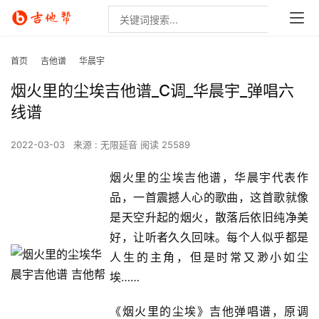
首页
吉他谱
华晨宇
烟火里的尘埃吉他谱_C调_华晨宇_弹唱六
线谱
2022-03-03
来源 : 无限延音
阅读 25589
烟火里的尘埃吉他谱，华晨宇代表作
品，一首震撼人心的歌曲，这首歌就像
是天空升起的烟火，散落后依旧纯净美
好，让听者久久回味。每个人似乎都是
人生的主角，但是时常又渺小如尘
埃……
《烟火里的尘埃》吉他弹唱谱，原调