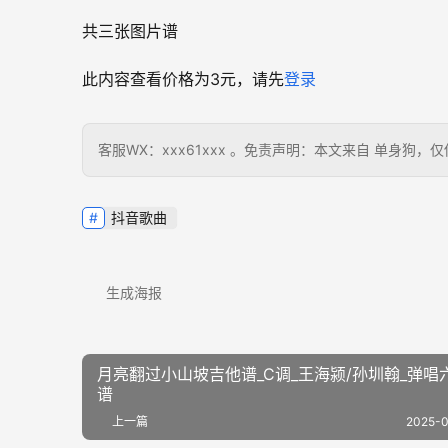
共三张图片谱
此内容查看价格为
3
元，请先
登录
客服WX：xxx61xxx 。免责声明：本文来自 单身
抖音歌曲
生成海报
月亮翻过小山坡吉他谱_C调_王海颍/孙圳翰_弹唱
谱
上一篇
2025-