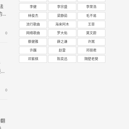
法
李健
李宗盛
李荣浩
的心
林俊杰
梁静茹
毛不易
流行歌曲
海来阿木
王菲
0
网络歌曲
罗大佑
莫文蔚
蔡健雅
薛之谦
许嵩
许巍
赵雷
邓丽君
邓紫棋
陈奕迅
隔壁老樊
青
轻
0
的翻
》