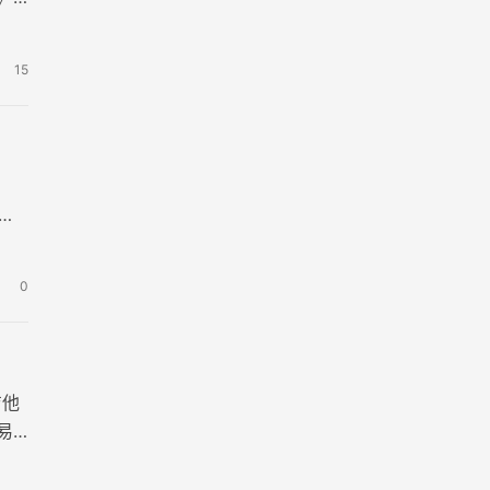
15
清
0
吉他
易