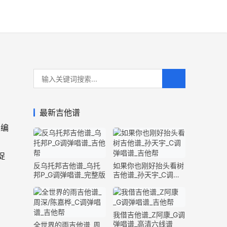
最新吉他谱
法编
捉
反乌托邦吉他谱_乌托
如果你也刚好抬头看树
邦P_G调弹唱谱_完整版
吉他谱_孙天宇_C调弹
唱谱_完整版
我借吉他谱_Z阿康_G调
弹唱谱_高清六线谱
全世界的雨吉他谱_周