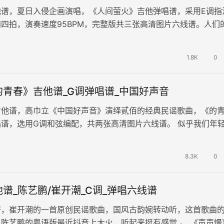
他谱，夏日入侵企画演唱，《人间萤火》吉他弹唱谱，采用E调指
四拍，演奏速度95BPM，完整版共三张高清图片六线谱。人们
山川大河，与彼此相连，共同…
1.8K
0
青春》吉他谱_G调弹唱谱_中国好声音
吉他谱，高巾立《中国好声音》演绎贰佰的经典民谣歌曲，《的
谱，选用G调和弦编配，共两张高清图片六线谱。 似乎我们年
我们已经老去，站在时间窗口面前，…
8.3K
0
谱_陈艺鹏/崔开潮_C调_弹唱六线谱
谱，崔开潮的一首原创民谣歌曲，国风古韵婉转动听，这首歌曲
陈艺鹏的粤语版最近抖音上大火，听起来挺有感觉 。 《声声慢