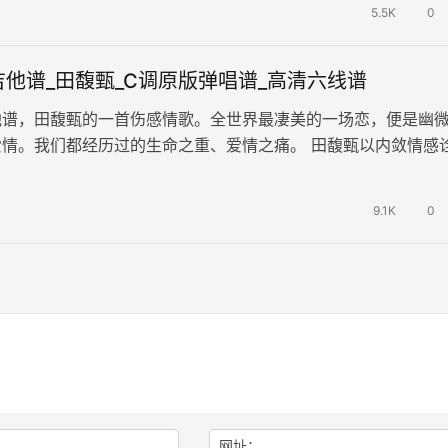
5.5K
0
他谱_田馥甄_C调原版弹唱谱_高清六线谱
他谱，田馥甄的一首伤感情歌。全世界最凄美的一场恋，便是幽
爱情。我们都经历过的生命之重、爱情之痛。 田馥甄以内敛情感
看待，内心炙热纠结的矛盾感，…
9.1K
0
网址：