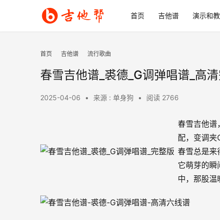
首页
吉他谱
演示和教
首页
吉他谱
流行歌曲
春雪吉他谱_裘德_G调弹唱谱_高
2025-04-06
•
来源 : 单身狗
•
阅读 2766
春雪吉他谱
配，变调夹
春雪总是来
它萌芽的瞬
中，那股温