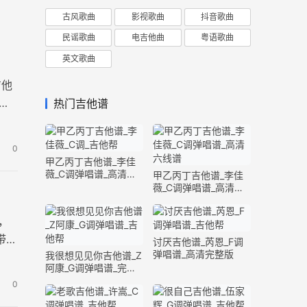
古风歌曲
影视歌曲
抖音歌曲
民谣歌曲
电吉他曲
粤语歌曲
英文歌曲
吉他
六
热门吉他谱
0
甲乙丙丁吉他谱_李佳
薇_C调弹唱谱_高清六
甲乙丙丁吉他谱_李佳
线谱
薇_C调弹唱谱_高清六
线谱
，
带前
讨厌吉他谱_芮恩_F调
弹唱谱_高清完整版
我很想见见你吉他谱_Z
阿康_G调弹唱谱_完整
版
0