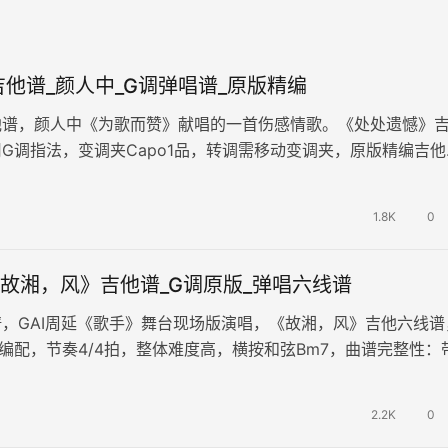
他谱_颜人中_G调弹唱谱_原版精编
他谱，颜人中《为歌而赞》献唱的一首伤感情歌。《处处遗憾》
G调指法，变调夹Capo1品，转调需移动变调夹，原版精编吉他
张高清图片谱例。遗憾也是成…
1.8K
0
《故湘，风》吉他谱_G调原版_弹唱六线谱
，GAI周延《歌手》舞台现场版演唱，《故湘，风》吉他六线谱
编配，节奏4/4拍，整体难度高，横按和弦Bm7，曲谱完整性：
三张高清图片谱例。歌曲…
2.2K
0