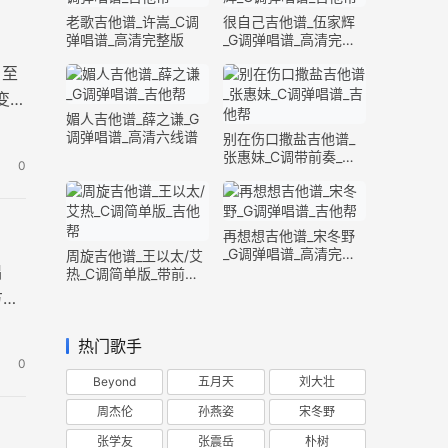
老歌吉他谱_许嵩_C调
很自己吉他谱_伍家辉
弹唱谱_高清完整版
_G调弹唱谱_高清完整
版
，至
变调
媚人吉他谱_薛之谦_G
调弹唱谱_高清六线谱
别在伤口撒盐吉他谱_
张惠妹_C调带前奏_完
0
整版
再想想吉他谱_宋冬野
_G调弹唱谱_高清完整
周旋吉他谱_王以太/艾
唱
版
热_C调简单版_带前奏
间奏
方生
热门歌手
0
Beyond
五月天
刘大壮
周杰伦
孙燕姿
宋冬野
张学友
张震岳
朴树