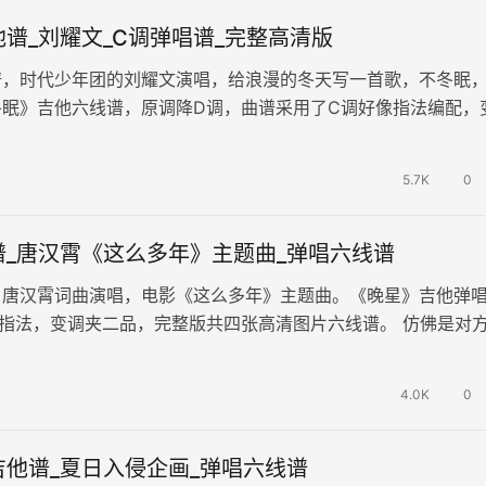
谱_刘耀文_C调弹唱谱_完整高清版
谱，时代少年团的刘耀文演唱，给浪漫的冬天写一首歌，不冬眠
冬眠》吉他六线谱，原调降D调，曲谱采用了C调好像指法编配，
85BPM，演奏难度较简单…
5.7K
0
谱_唐汉霄《这么多年》主题曲_弹唱六线谱
，唐汉霄词曲演唱，电影《这么多年》主题曲。《晚星》吉他弹
指法，变调夹二品，完整版共四张高清图片六线谱。 仿佛是对
，在宁静的夜空中相互陪伴，闪耀…
4.0K
0
吉他谱_夏日入侵企画_弹唱六线谱