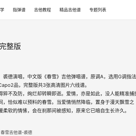
学
指弹谱
吉他教程
精品吉他谱
专题列表
清完整版
，裘德演唱，中文版《春雪》吉他弹唱谱，原调A，选用G调指
Capo2品，完整版共3张高清图片六线谱。
得猝不及防，绚烂却转瞬即逝。爱情，亦是如此，没人能精准捕
间，恰似难以预料的春雪。当爱情悄然降临，置身于漫天飘雪之
暖柔软的情愫，会在刹那间被感知，原来它已暗自生长许久。
春雪吉他谱-裘德