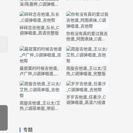
深/陈嘉桦_C调弹唱谱_
完整版
碎碎念吉他谱_队长_C
调弹唱谱_高清完整版
你有没有真的爱过我吉
他谱_阿图表妹_C调弹
唱谱_完整版
最寂寞的时候吉他谱_
周旋吉他谱_王以太/艾
卢广仲_G调弹唱谱_高
热_C调弹唱谱_完整版
清六线谱
岁岁吉他谱_任素汐_C
调弹唱谱_高清六线谱
周旋吉他谱_王以太/艾
热_C调简单版_带前奏
间奏
专题