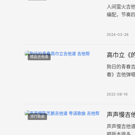
人间萤火吉
编配，节奏四
灵可以跨越
2024-03-26
高巾立《的
精品吉他谱
狗日的青春
春》吉他弹唱
着，又似乎
2022-08-16
声声慢吉他
流行歌曲
声声慢吉他
唱版本很多，