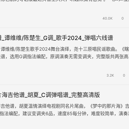
原调E，变调夹夹第四品，选…
40.0K
0
_谭维维/陈楚生_G调_歌手2024_弹唱六线谱
谭维维/陈楚生歌手2024舞台演绎，尧十三原唱民谣歌曲。《瞎
线谱，选用G调指法编配，原调演奏无需变调夹，完整版共两张高
首充满深情与共鸣的歌曲，通过…
3.2K
0
海吉他谱_胡夏_C调弹唱谱_完整高清版
海吉他谱，胡夏温情演绎电视剧同名片尾曲，《梦中的那片海》
指法编配，建议变调夹6品，速度85每分钟，难度较简单，演奏
璨的音符中诠释着追梦的故事…