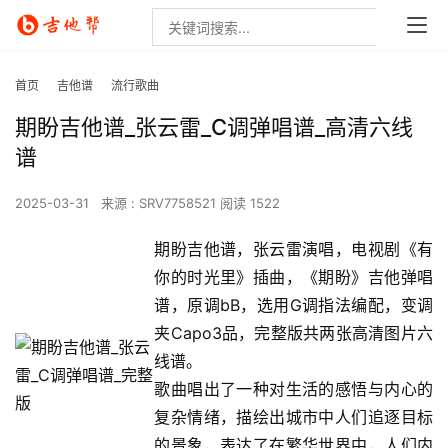
首页
吉他谱
流行歌曲
期盼吉他谱_张云雷_C调弹唱谱_高清六线
谱
2025-03-31
来源 : SRV7758521
阅读 1522
期盼吉他谱，张云雷演唱，电视剧《有
你的时光里》插曲，《期盼》吉他弹唱
谱，原调bB，选用G调指法编配，变调
夹Capo3品，完整版共两张高清图片六
线谱。
歌曲唱出了一种对生活的感悟与内心的
复杂情绪，描绘出城市中人们追逐目标
的景象，表达了在繁华世界中，人们内